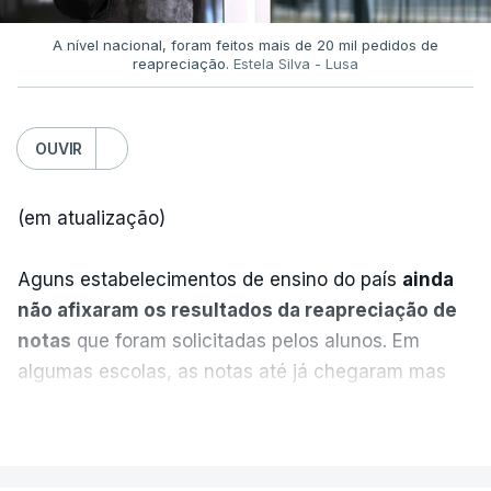
Já a ministra da Justiça, em reação à auditoria
feita à Polícia Judiciária, disse que a ação pautou-
A nível nacional, foram feitos mais de 20 mil pedidos de
reapreciação.
Estela Silva - Lusa
se por um único objetivo:
"proteger a PJ e
defender as instituições"
.
OUVIR
ERRO
100
(em atualização)
ERROR ON HTML5 MEDIA ELEMENT
Aguns estabelecimentos de ensino do país
ainda
ESTE CONTEÚDO ESTÁ NESTE
não afixaram os resultados da reapreciação de
MOMENTO INDISPONÍVEL
notas
que foram solicitadas pelos alunos. Em
algumas escolas, as notas até já chegaram mas
alguns erros estão a atrasar a afixação das notas.
VER MAIS
Rita Alarcão Júdice fez questão de esclarecer que
não houve qualquer interferência do Ministério da
Uma das escolas é o Liceu Camões, em Lisboa.
Justiça nas investigações.