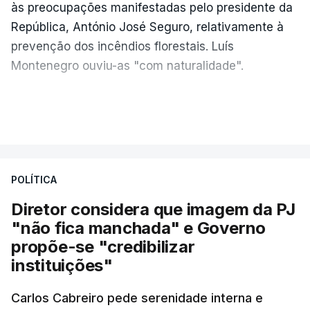
às preocupações manifestadas pelo presidente da
República, António José Seguro, relativamente à
prevenção dos incêndios florestais. Luís
Montenegro ouviu-as "com naturalidade".
"Naturalmente que
nós ouvimos e
VER MAIS
compreendemos as observações que foram
feitas pelo presidente da República
. Mas, ao
mesmo tampo também
estamos a fazer nós
POLÍTICA
próprios um esforço muito grande nesta altura
para podermos atuar na prevenção e no
Diretor considera que imagem da PJ
combate aos incêndios
", afirmou Luís
"não fica manchada" e Governo
Montenegro em Fafe, à margem da inauguração de
propõe-se "credibilizar
uma Loja do Cidadão.
instituições"
Carlos Cabreiro pede serenidade interna e
No fim de semana, António José Seguro