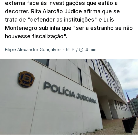
externa face às investigações que estão a
afirmou que tem transmitido a necessidade
decorrer. Rita Alarcão Júdice afirma que se
de se melhorar "a prevenção e a capacidade
trata de "defender as instituições" e Luís
de resposta” no combate aos incêndios e
Montenegro sublinha que "seria estranho se não
lembrou que o relatório da Comissão Técnica
houvesse fiscalização".
Independente, que avaliou os incêndios de
agosto do ano passado, conclui que “muito
4 min.
Filipe Alexandre Gonçalves - RTP
/
ficou por fazer depois dos relatórios
anteriores, dos incêndios de 2017”.
Montenegro frisou ainda que
"este ano temos o
maior dispositivo especial de combater a
incêndios rurais de sempre"
e salientou as
parcerias com os países que colaboram no
Mecanismo Europeu de Proteção Civil.