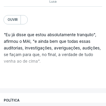
Lusa
OUVIR
"Eu já disse que estou absolutamente tranquilo",
afirmou o MAI, "e ainda bem que todas essas
auditorias, investigações, averiguações, audições,
se façam para que, no final, a verdade de tudo
venha ao de cima".
A nova auditoria debruça-se sobre alegadas
VER MAIS
infrações financeiras detetadas numa auditoria
às contas da Judiciária, em 2023, sob a direção
de Luís Neves.
POLÍTICA