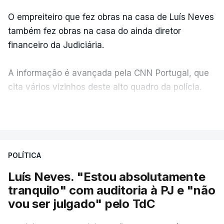
O empreiteiro que fez obras na casa de Luís Neves
também fez obras na casa do ainda diretor
financeiro da Judiciária.
A informação é avançada pela CNN Portugal, que
cita vários vizinhos deste alto quadro da polícia.
VER MAIS
Foi o diretor financeiro, Álvaro Pires, que assumiu a
responsabilidade de sugerir as instalações da
Construbarcelos para acolher um atrelado
POLÍTICA
apreendido numa operação de droga.
Luís Neves. "Estou absolutamente
tranquilo" com auditoria à PJ e "não
vou ser julgado" pelo TdC