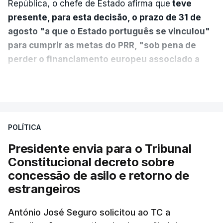
República, o chefe de Estado afirma que
teve
presente, para esta decisão, o prazo de 31 de
agosto "a que o Estado português se vinculou"
para cumprir as metas do PRR, "sob pena de
perder o financiamento europeu associado a
essa reforma específica".
VER MAIS
António José Seguro entende que a reforma reúne
treze apoios sociais "num só" e pretende "tornar o
POLÍTICA
sistema mais simples, mais justo e transparente".
Presidente envia para o Tribunal
"Sempre que seja possível reduzir burocracias,
Constitucional decreto sobre
eliminar sobreposições e garantir que os apoios
concessão de asilo e retorno de
chegam a quem mais necessita, estaremos a dar
estrangeiros
um passo na direção certa", argumenta o
António José Seguro solicitou ao TC a
Presidente da República.