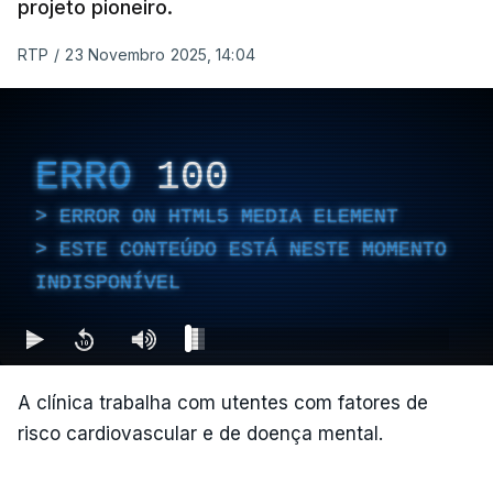
projeto pioneiro.
RTP
/
23 Novembro 2025, 14:04
ERRO
100
ERROR ON HTML5 MEDIA ELEMENT
ESTE CONTEÚDO ESTÁ NESTE MOMENTO
INDISPONÍVEL
A clínica trabalha com utentes com fatores de
risco cardiovascular e de doença mental.