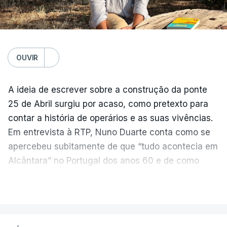
OUVIR
A ideia de escrever sobre a construção da ponte
25 de Abril surgiu por acaso, como pretexto para
contar a história de operários e as suas vivências.
Em entrevista à RTP, Nuno Duarte conta como se
apercebeu subitamente de que “tudo acontecia em
Alcântara” no Portugal dos anos 60 e de como
poderia incluir esta obra marcante na ficção. Hoje,
VER MAIS
quando passa pelo aço de cor avermelhada que
faz a ligação entre as duas margens do Tejo, sorri
e reconhece como a ponte mudou a sua vida de