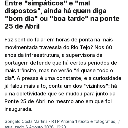
Entre "simpáticos" e "mal
dispostos", ainda há quem diga
"bom dia" ou "boa tarde" na ponte
25 de Abril
Pergunta: O que é que o levou a querer escrever
Faz sentido falar em horas de ponta na mais
este livro? O que é que o inspirou? Porque é que
movimentada travessia do Rio Tejo? Nos 60
se interessou pela história da construção da
anos da infraestrutura, a supervisora da
ponte?
portagem defende que há certos períodos de
mais trânsito, mas no verão "é quase todo o
Resposta:
A ponte a mim sempre me fascinou
dia". A pressa é uma constante, e a curiosidade
muito porque é sinónimo de férias. Morava em
já falou mais alto, conta um dos "vizinhos": há
Sintra e na altura, há 40 anos, atravessar a ponte
uma coletividade que se mudou para junto da
para a outra margem era uma aventura. Portanto, a
Ponte 25 de Abril no mesmo ano em que foi
ponte sempre exerceu esse fascínio. Passar a
inaugurada.
ponte era passar para outro mundo. Normalmente,
Gonçalo Costa Martins - RTP Antena 1 (texto e fotografias)
/
um mundo de férias, uma coisa sempre boa.
atualizado 6 Agosto 2026, 16:20