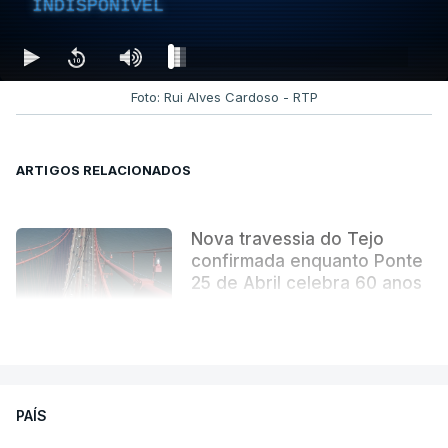
INDISPONÍVEL
de inspiração de um livro com vários elementos de
realidade e muita imaginação - sobretudo nas
derradeiras páginas. Uma obra literária que se
tornou indissociável da obra arquitetónica que
Foto: Rui Alves Cardoso - RTP
mudou para sempre a paisagem da capital.
ARTIGOS RELACIONADOS
Nova travessia do Tejo
confirmada enquanto Ponte
25 de Abril celebra 60 anos
atualizado 6 Agosto 2026, 13:02
VER MAIS
PAÍS