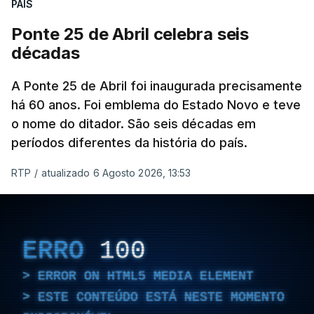
PAÍS
forma inesperada, através da literatura.
Ponte 25 de Abril celebra seis
Em
“Pés de Barro”,
lê-se a história ficcionada de
décadas
como se produziu esta grande infraestrutura, à
época, a maior ponte suspensa da Europa. Os
A Ponte 25 de Abril foi inaugurada precisamente
dramas e peripécias diárias dos que a construíram
há 60 anos. Foi emblema do Estado Novo e teve
o nome do ditador. São seis décadas em
dão também o mote para abordar o contexto
períodos diferentes da história do país.
envolvente, num contraste entre o apogeu da
engenharia e da modernidade e os sinais de um
RTP
/
atualizado 6 Agosto 2026, 13:53
regime em declínio, com a guerra colonial já em
curso.
Esse contraste persistente entre a opulência e a
ERRO
100
miséria trespassa
“Pés de Barro
”. No dia em que se
ERROR ON HTML5 MEDIA ELEMENT
assinalam os 60 anos da ponte 25 de Abril, Nuno
ESTE CONTEÚDO ESTÁ NESTE MOMENTO
Duarte revela, em entrevista à RTP, quais as fontes