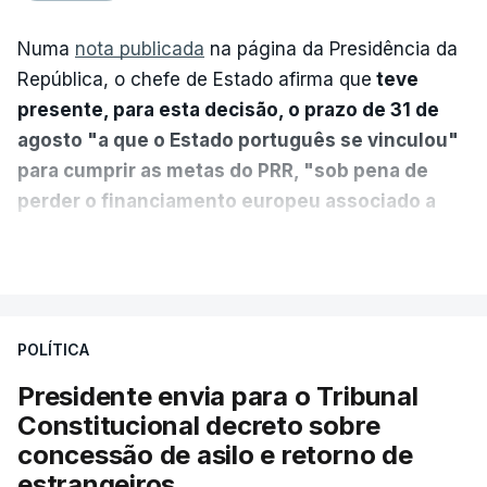
Numa
nota publicada
na página da Presidência da
República, o chefe de Estado afirma que
teve
presente, para esta decisão, o prazo de 31 de
agosto "a que o Estado português se vinculou"
para cumprir as metas do PRR, "sob pena de
perder o financiamento europeu associado a
essa reforma específica".
VER MAIS
António José Seguro entende que a reforma reúne
treze apoios sociais "num só" e pretende "tornar o
POLÍTICA
sistema mais simples, mais justo e transparente".
Presidente envia para o Tribunal
"Sempre que seja possível reduzir burocracias,
Constitucional decreto sobre
eliminar sobreposições e garantir que os apoios
concessão de asilo e retorno de
chegam a quem mais necessita, estaremos a dar
estrangeiros