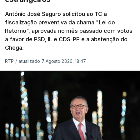
um passo na direção certa", argumenta o
António José Seguro solicitou ao TC a
Presidente da República.
fiscalização preventiva da chama "Lei do
Retorno", aprovada no mês passado com votos
Assegurar que "ninguém é
a favor de PSD, IL e CDS-PP e a abstenção do
prejudicado"
Chega.
RTP
/
atualizado 7 Agosto 2026, 18:47
O Preisdente deixa, no entanto, deixa alguns
avisos:
uma reforma desta dimensão "deve ter
como primeiro critério a proteção das pessoas"
e "nenhum processo de simplificação pode
traduzir-se numa diminuição da proteção
social".
António José Seguro vinca que se
deverá