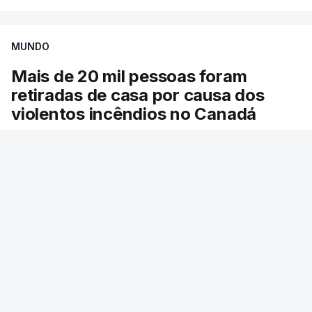
MUNDO
Mais de 20 mil pessoas foram
retiradas de casa por causa dos
violentos incêndios no Canadá
Milhares de pessoas têm ordem de evacuação.
O governo da província declarou o estado de
emergência por causa de dezenas de incêndios
florestais que estão descontrolados.
RTP
/
9 Agosto 2026, 08:03