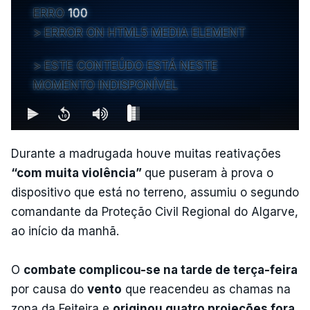
ERRO
100
ERROR ON HTML5 MEDIA ELEMENT
ESTE CONTEÚDO ESTÁ NESTE
MOMENTO INDISPONÍVEL
Durante a madrugada houve muitas reativações
“com muita violência”
que puseram à prova o
dispositivo que está no terreno, assumiu o segundo
comandante da Proteção Civil Regional do Algarve,
ao início da manhã.
O
combate complicou-se na tarde de terça-feira
por causa do
vento
que reacendeu as chamas na
zona da Feiteira e
originou quatro projeções fora