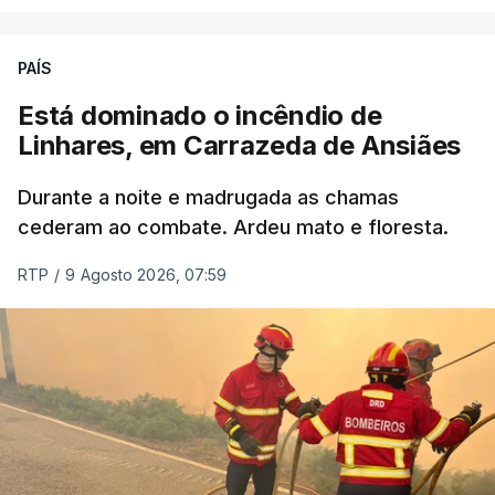
ERRO
100
PAÍS
ERROR ON HTML5 MEDIA ELEMENT
Está dominado o incêndio de
Linhares, em Carrazeda de Ansiães
ESTE CONTEÚDO ESTÁ NESTE
MOMENTO INDISPONÍVEL
Durante a noite e madrugada as chamas
cederam ao combate. Ardeu mato e floresta.
RTP
/
9 Agosto 2026, 07:59