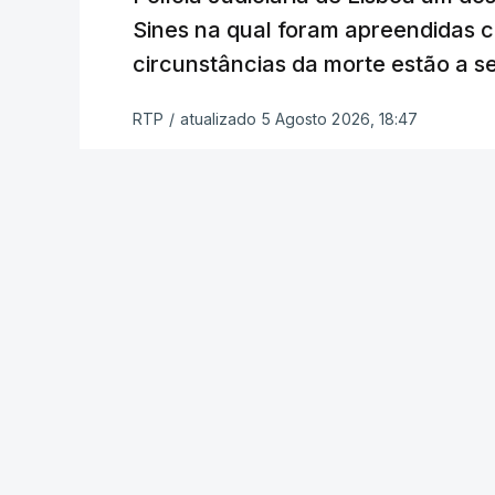
a alegação justificativa para o pedido 
Sines na qual foram apreendidas c
relatores devem preencher.
circunstâncias da morte estão a s
"Este é um processo muito mais buro
RTP
/
atualizado 5 Agosto 2026, 18:47
que, além do prazo apertado e do volum
conseguem concluir as reapreciações d
Quanto aos exames da 2.ª fase, o minis
segunda-feira que cerca de 97% das res
processo está a decorrer "com normalida
c/ Lusa