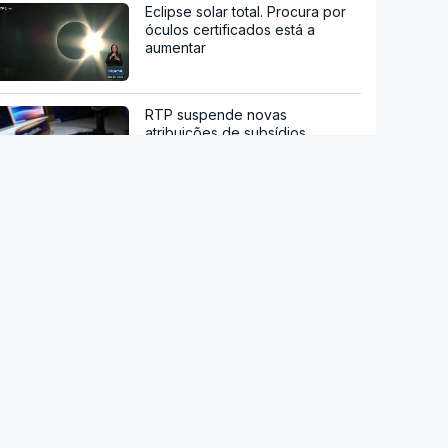
Eclipse solar total. Procura por
óculos certificados está a
aumentar
RTP suspende novas
atribuições de subsídios
questionados em auditoria da
IGF
IGAS arquiva processo de bebé
que morreu após a mãe ir a
cinco hospitais
RD Congo. Surto de ébola está
a espalhar-se a um ritmo sem
precedentes
Candidato presidencial
brasileiro Flávio Bolsonaro