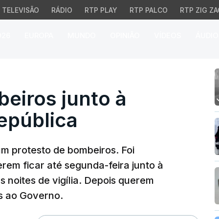
TELEVISÃO
RÁDIO
RTP PLAY
RTP PALCO
RTP ZIG ZA
026
EUROPA
MUNDO
OPINIÃO
VÍDEOS
ÁUDIO
iros junto à Assembleia
eiros junto à
epública
 protesto de bombeiros. Foi
rem ficar até segunda-feira junto à
 noites de vigília. Depois querem
s ao Governo.