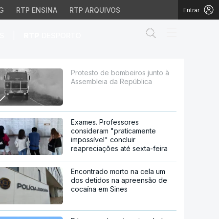
G
RTP ENSINA
RTP ARQUIVOS
Entrar
Abrir campo de
|
S
RTP
DESPORTO
 da República
Protesto de bombeiros junto à
Assembleia da República
Exames. Professores
consideram "praticamente
impossível" concluir
reapreciações até sexta-feira
Encontrado morto na cela um
dos detidos na apreensão de
cocaína em Sines