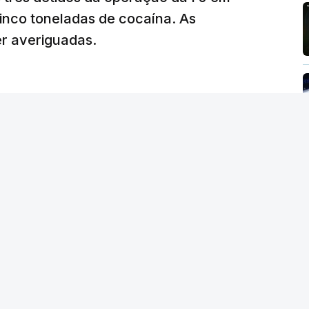
de reapreciação, ou os documentos que os
inco toneladas de cocaína. As
er averiguadas.
crático"
, sublinhou Cristina Mota, afirmando
e de trabalho, alguns docentes não
evido a documentação em falta.
tro da Educação, Fernando Alexandre, disse na
postas estavam classificadas e que o
de e tranquilidade".