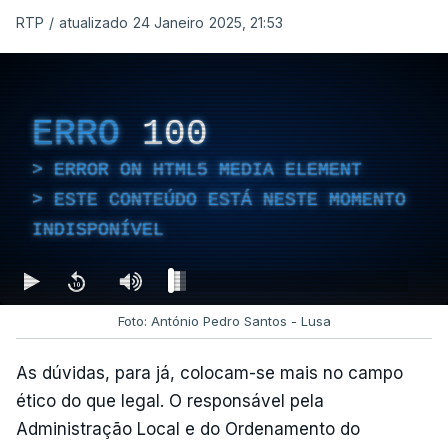
RTP
/
atualizado 24 Janeiro 2025, 21:53
ERRO
100
ERROR ON HTML5 MEDIA ELEMENT
ESTE CONTEÚDO ESTÁ NESTE MOMENTO
INDISPONÍVEL
Foto: António Pedro Santos - Lusa
As dúvidas, para já, colocam-se mais no campo
ético do que legal. O responsável pela
Administração Local e do Ordenamento do