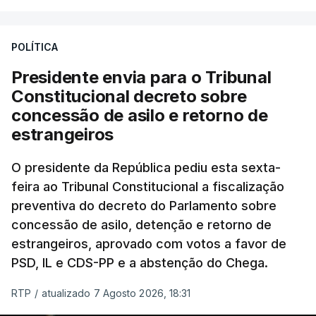
António José Seguro entende que a reforma reúne
treze apoios sociais "num só" e pretende "tornar o
POLÍTICA
sistema mais simples, mais justo e transparente".
Presidente envia para o Tribunal
"Sempre que seja possível reduzir burocracias,
Constitucional decreto sobre
eliminar sobreposições e garantir que os apoios
concessão de asilo e retorno de
chegam a quem mais necessita, estaremos a dar
estrangeiros
um passo na direção certa", argumenta o
O presidente da República pediu esta sexta-
Presidente da República.
feira ao Tribunal Constitucional a fiscalização
preventiva do decreto do Parlamento sobre
Assegurar que "ninguém é
concessão de asilo, detenção e retorno de
prejudicado"
estrangeiros, aprovado com votos a favor de
PSD, IL e CDS-PP e a abstenção do Chega.
RTP
/
atualizado 7 Agosto 2026, 18:31
O Preisdente deixa, no entanto, deixa alguns