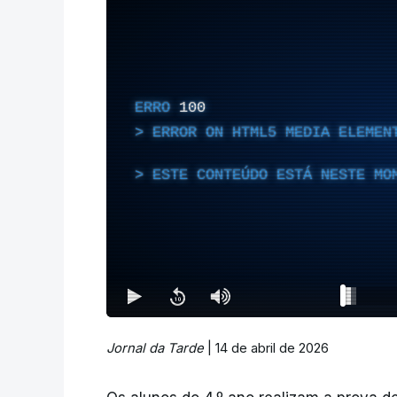
ERRO
100
ERROR ON HTML5 MEDIA ELEMEN
ESTE CONTEÚDO ESTÁ NESTE MO
Jornal da Tarde
| 14 de abril de 2026