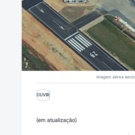
Imagem aérea aeród
OUVIR
(em atualização)