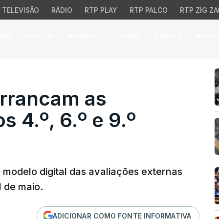
TELEVISÃO
RÁDIO
RTP PLAY
RTP PALCO
RTP ZIG ZA
026
EUROPA
MUNDO
OPINIÃO
VÍDEOS
ÁUDIO
rancam as provas-ensaio 
Arrancam as
 4.º, 6.º e 9.º
o modelo digital das avaliações externas
l de maio.
ADICIONAR COMO FONTE INFORMATIVA