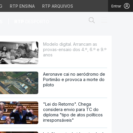
G
RTP ENSINA
RTP ARQUIVOS
Entrar
Abrir campo de
|
S
RTP
DESPORTO
dos 4.º, 6.º e 9.º anos
Modelo digital. Arrancam as
provas-ensaio dos 4.º, 6.º e 9.º
anos
Aeronave cai no aeródromo de
Portimão e provoca a morte do
piloto
"Lei do Retorno". Chega
considera envio para TC do
diploma "tipo de atos políticos
irresponsáveis"