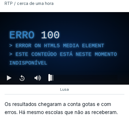
RTP
/
cerca de uma hora
ERRO
100
ERROR ON HTML5 MEDIA ELEMENT
ESTE CONTEÚDO ESTÁ NESTE MOMENTO
INDISPONÍVEL
Lusa
Os resultados chegaram a conta gotas e com
erros. Há mesmo escolas que não as receberam.