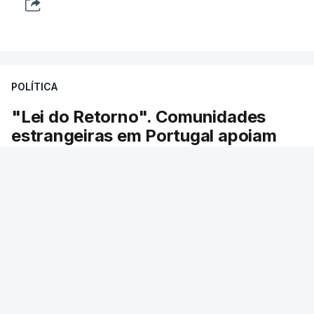
POLÍTICA
"Lei do Retorno". Comunidades
estrangeiras em Portugal apoiam
decisão de Seguro
As comunidades estrangeiras em Portugal
apoiam a decisão do presidente da república de
enviar a lei do retorno para o Tribunal
Constitucional.
RTP
/
cerca de uma hora