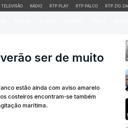
TELEVISÃO
RÁDIO
RTP PLAY
RTP PALCO
RTP ZIG ZA
026
EUROPA
MUNDO
OPINIÃO
VÍDEOS
ÁUDIO
rão ser de muito frio
verão ser de muito
Branco estão ainda com aviso amarelo
itos costeiros encontram-se também
gitação marítima.