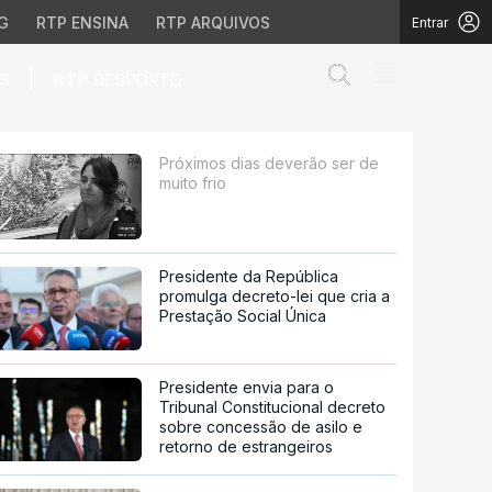
G
RTP ENSINA
RTP ARQUIVOS
Entrar
Abrir campo de
|
S
RTP
DESPORTO
Próximos dias deverão ser de
muito frio
Presidente da República
promulga decreto-lei que cria a
Prestação Social Única
Presidente envia para o
Tribunal Constitucional decreto
sobre concessão de asilo e
retorno de estrangeiros