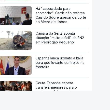
Há "capacidade para
acomodar". Carris não reforça
Cais do Sodré apesar de corte
no Metro de Lisboa
Câmara da Sertã aponta
situação "muito difícil" da EN2
em Pedrógão Pequeno
Espanha lança ultimato a Itália
para que levante controlos na
fronteira
Ceuta. Espanha espera
transferir menores para o
continente "dentro de
semanas"
Novo ataque com drones