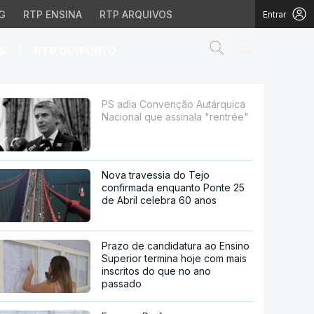
G
RTP ENSINA
RTP ARQUIVOS
Entrar
Abrir campo de
|
S
RTP
DESPORTO
e assinala "rentrée"
PS adia Convenção Autárquica
Nacional que assinala "rentrée"
Nova travessia do Tejo
confirmada enquanto Ponte 25
de Abril celebra 60 anos
Prazo de candidatura ao Ensino
Superior termina hoje com mais
inscritos do que no ano
passado