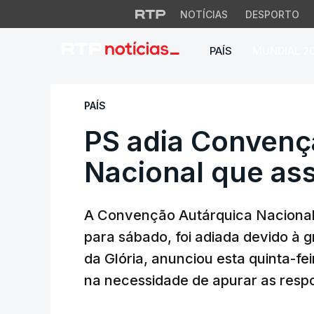
NOTÍCIAS
DESPORTO
PAÍS
MUNDIAL 2
PS adia Convenção 
PAÍS
PS adia Convenç
Nacional que ass
A Convenção Autárquica Nacional 
para sábado, foi adiada devido à 
da Glória, anunciou esta quinta-feir
na necessidade de apurar as respo