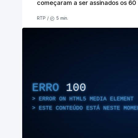
começaram a ser assinados os 60 a
5 min.
RTP
/
ERRO
100
ERROR ON HTML5 MEDIA ELEMENT
ESTE CONTEÚDO ESTÁ NESTE MOME