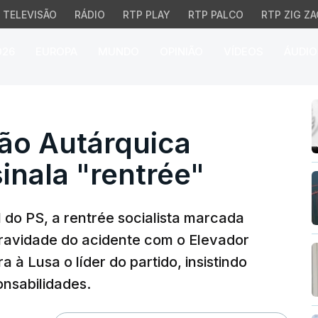
TELEVISÃO
RÁDIO
RTP PLAY
RTP PALCO
RTP ZIG ZA
026
EUROPA
MUNDO
OPINIÃO
VÍDEOS
ÁUDIO
Autárquica Nacional qu
ão Autárquica
inala "rentrée"
do PS, a rentrée socialista marcada
gravidade do acidente com o Elevador
a à Lusa o líder do partido, insistindo
nsabilidades.