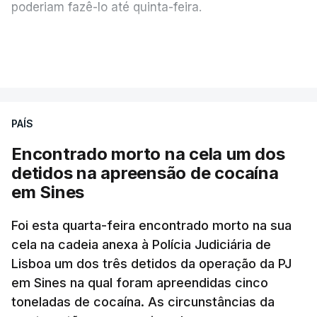
poderiam fazê-lo até quinta-feira.
A intenção era que os resultados fossem
VER MAIS
publicados no dia seguinte (sexta-feira), o que
poderá não acontecer.
PAÍS
No domingo, estavam concluídos cerca de 50 por
cento dos mais de 20 mil pedidos de reapreciação,
Encontrado morto na cela um dos
mas Cristina Mota, porta-voz da Missão Escola
detidos na apreensão de cocaína
Pública, tem dúvidas de que o processo esteja
em Sines
concluído a tempo.
Foi esta quarta-feira encontrado morto na sua
cela na cadeia anexa à Polícia Judiciária de
"Durante o fim de semana e nos últimos dias,
Lisboa um dos três detidos da operação da PJ
apercebamo-nos que ainda estão a ser
em Sines na qual foram apreendidas cinco
convocados professores para reapreciações"
,
toneladas de cocaína. As circunstâncias da
disse a professora à agência Lusa.
"Será