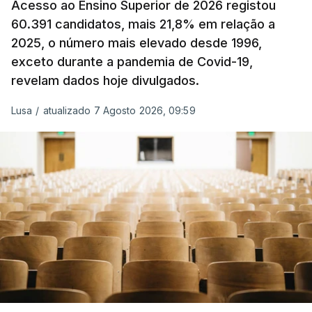
Acesso ao Ensino Superior de 2026 registou
O Governo comprometeu-se a aplicar uma redução
60.391 candidatos, mais 21,8% em relação a
extraordinária e temporária no ISP, sempre que se
2025, o número mais elevado desde 1996,
verifique um aumento do preço dos combustíveis
exceto durante a pandemia de Covid-19,
superior a 10 cêntimos, para mitigar a escalada de
revelam dados hoje divulgados.
preços.
Lusa
/
atualizado 7 Agosto 2026, 09:59
Depois de uma subida inicial devido à guerra no
Irão, à tensão geopolítica no Médio Oriente e ao
fecho do estreito de Ormuz, os preços dos
combustíveis desceram durante o cessar-fogo
entre Washington e Teerão.
No entanto, com o retomar do conflito, as últimas
semanas têm sido marcadas por uma subida
acentuada, tendência que deverá ser revertida na
próxima semana.