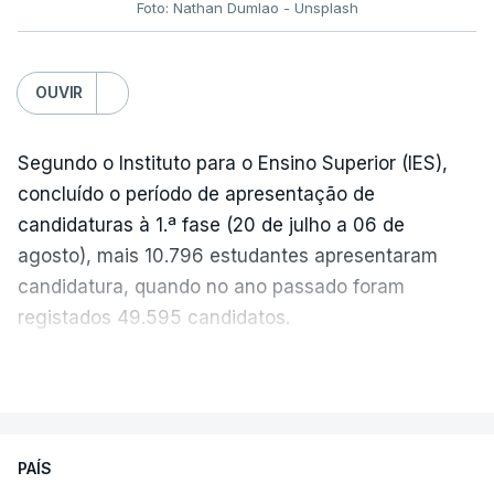
Foto: Nathan Dumlao - Unsplash
c/Lusa
OUVIR
Segundo o Instituto para o Ensino Superior (IES),
concluído o período de apresentação de
candidaturas à 1.ª fase (20 de julho a 06 de
agosto), mais 10.796 estudantes apresentaram
candidatura, quando no ano passado foram
registados 49.595 candidatos.
"Os resultados da 1ª fase do concurso nacional de
VER MAIS
acesso mostram que em 2026 se registou o
número mais elevado de candidatos nos últimos 30
anos, exceto nos anos da pandemia de Covid-19,
PAÍS
durante os quais foram adotadas regras