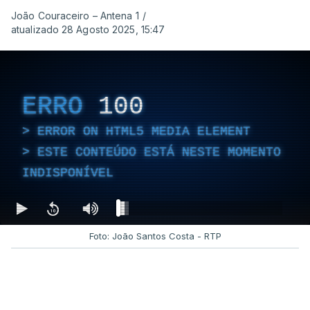
João Couraceiro – Antena 1
/
atualizado 28 Agosto 2025, 15:47
ERRO
100
ERROR ON HTML5 MEDIA ELEMENT
ESTE CONTEÚDO ESTÁ NESTE MOMENTO
INDISPONÍVEL
Foto: João Santos Costa - RTP