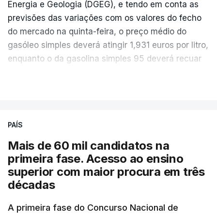
Energia e Geologia (DGEG), e tendo em conta as
previsões das variações com os valores do fecho
do mercado na quinta-feira, o preço médio do
gasóleo simples deverá atingir 1,931 euros por litro,
enquanto o da gasolina simples 95 deverá recuar
para 1,855 euros por litro.
VER MAIS
A média final só ficará fechada ao final do dia,
podendo ainda registar alterações em função da
evolução das cotações internacionais do petróleo,
PAÍS
e o custo final na bomba poderá variar conforme o
Mais de 60 mil candidatos na
posto de abastecimento, a marca e a localização.
primeira fase. Acesso ao ensino
superior com maior procura em três
A atualização do desconto do Imposto sobre os
décadas
Produtos Petrolíferos (ISP) também poderá
alterar os valores previstos.
A primeira fase do Concurso Nacional de