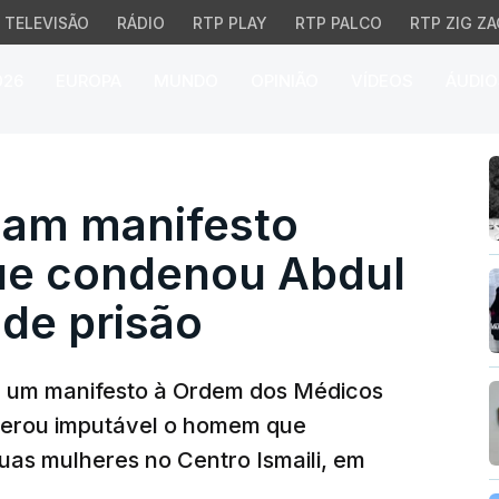
TELEVISÃO
RÁDIO
RTP PLAY
RTP PALCO
RTP ZIG ZA
026
EUROPA
MUNDO
OPINIÃO
VÍDEOS
ÁUDIO
am manifesto sobre deci
inam manifesto
ue condenou Abdul
 de prisão
u um manifesto à Ordem dos Médicos
iderou imputável o homem que
as mulheres no Centro Ismaili, em