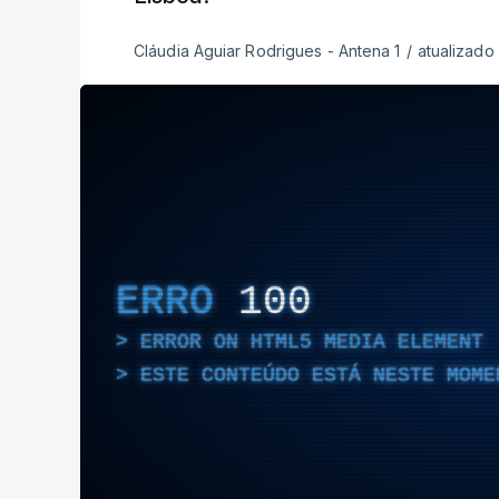
Cláudia Aguiar Rodrigues - Antena 1
/
atualizado
ERRO
100
ERROR ON HTML5 MEDIA ELEMENT
ESTE CONTEÚDO ESTÁ NESTE MOME