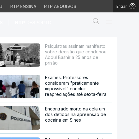
G
RTP ENSINA
RTP ARQUIVOS
Entrar
Abrir campo de
|
S
RTP
DESPORTO
são que condenou Abdul
Psiquiatras assinam manifesto
sobre decisão que condenou
Abdul Bashir a 25 anos de
prisão
Exames. Professores
consideram "praticamente
impossível" concluir
reapreciações até sexta-feira
Encontrado morto na cela um
dos detidos na apreensão de
cocaína em Sines