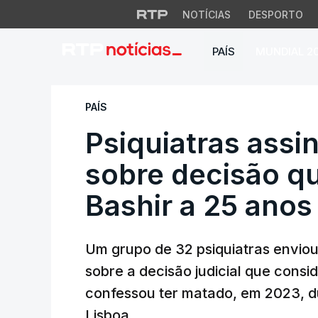
NOTÍCIAS
DESPORTO
PAÍS
MUNDIAL 2
Psiquiatras assin
PAÍS
Psiquiatras ass
sobre decisão q
Bashir a 25 anos
Um grupo de 32 psiquiatras envio
sobre a decisão judicial que cons
confessou ter matado, em 2023, du
Lisboa.