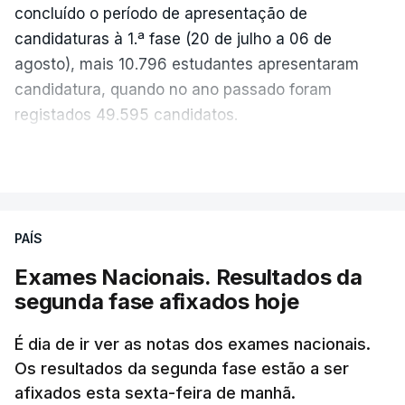
concluído o período de apresentação de
candidaturas à 1.ª fase (20 de julho a 06 de
agosto), mais 10.796 estudantes apresentaram
candidatura, quando no ano passado foram
registados 49.595 candidatos.
"Os resultados da 1ª fase do concurso nacional de
VER MAIS
acesso mostram que em 2026 se registou o
número mais elevado de candidatos nos últimos 30
anos, exceto nos anos da pandemia de Covid-19,
PAÍS
durante os quais foram adotadas regras
Exames Nacionais. Resultados da
excecionais para a conclusão do ensino
segunda fase afixados hoje
secundário e para a utilização de exames
nacionais como provas de ingresso", refere o
É dia de ir ver as notas dos exames nacionais.
Ministério da Educação, Ciência e Inovação (MECI)
Os resultados da segunda fase estão a ser
em comunicado.
afixados esta sexta-feira de manhã.