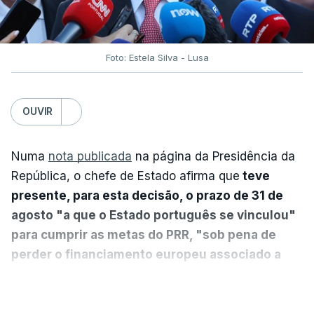
Foto: Estela Silva - Lusa
OUVIR
Numa
nota publicada
na página da Presidência da
República, o chefe de Estado afirma que
teve
presente, para esta decisão, o prazo de 31 de
agosto "a que o Estado português se vinculou"
para cumprir as metas do PRR, "sob pena de
perder o financiamento europeu associado a
essa reforma específica".
VER MAIS
António José Seguro entende que a reforma reúne