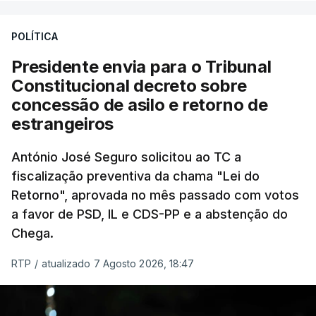
treze apoios sociais "num só" e pretende "tornar o
POLÍTICA
sistema mais simples, mais justo e transparente".
Presidente envia para o Tribunal
"Sempre que seja possível reduzir burocracias,
Constitucional decreto sobre
eliminar sobreposições e garantir que os apoios
concessão de asilo e retorno de
chegam a quem mais necessita, estaremos a dar
estrangeiros
um passo na direção certa", argumenta o
António José Seguro solicitou ao TC a
Presidente da República.
fiscalização preventiva da chama "Lei do
Retorno", aprovada no mês passado com votos
Assegurar que "ninguém é
a favor de PSD, IL e CDS-PP e a abstenção do
prejudicado"
Chega.
RTP
/
atualizado 7 Agosto 2026, 18:47
O Preisdente deixa, no entanto, deixa alguns
avisos:
uma reforma desta dimensão "deve ter