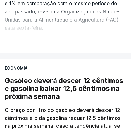
e 1% em comparação com o mesmo período do
ano passado, revelou a Organização das Nações
Unidas para a Alimentação e a Agricultura (FAO)
esta sexta-feira.
VER MAIS
Os preços globais dos alimentos atingiram o
seu nível mais elevado em três anos e meio,
ECONOMIA
com ondas de calor no Verão e conflitos na
Ucrânia e no Médio Oriente a elevar os
Gasóleo deverá descer 12 cêntimos
custos das colheitas.
e gasolina baixar 12,5 cêntimos na
próxima semana
O índice, que acompanha as variações mensais
de um cabaz de produtos alimentares
O preço por litro do gasóleo deverá descer 12
comercializados internacionalmente, subiu para
cêntimos e o da gasolina recuar 12,5 cêntimos
na próxima semana, caso a tendência atual se
131,1 pontos em julho, face aos 130,3 de junho.