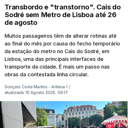
Transbordo e "transtorno". Cais do
Embora estas tenham sido menos intensas do que
Sodré sem Metro de Lisboa até 26
as ondas de calor de junho, a sequência geral de
de agosto
ondas de calor desde maio permanece excecional
para a região.
Muitos passageiros têm de alterar rotinas até
ao final do mês por causa do fecho temporário
da estação do metro no Cais do Sodré, em
São os dados do mais recente relatório do
Lisboa, uma das principais interfaces de
Copernicus, o sistema de Observação da Terra
transporte da cidade. É mais um passo nas
do programa espacial da União Europeia.
obras da contestada linha circular.
Samantha Burgess, Líder Estratégica para o Clima
Gonçalo Costa Martins - Antena 1
/
no Centro Europeu de Previsões Meteorológicas de
atualizado 10 Agosto 2026, 09:17
Médio Prazo, reforça que "julho de 2026 foi o
terceiro mês consecutivo de calor excecional na
Europa Ocidental, elevando a temperatura
combinada de junho e julho a um novo recorde