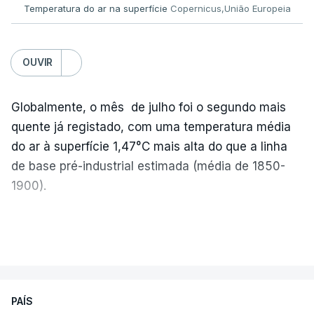
Temperatura do ar na superfície
Copernicus,União Europeia
OUVIR
Globalmente, o mês de julho foi o segundo mais
quente já registado, com uma temperatura média
do ar à superfície 1,47°C mais alta do que a linha
de base pré-industrial estimada (média de 1850-
1900).
A Europa Ocidental vivenciou o período de
VER MAIS
junho-julho mais quente já registado
,
e julho
apresentou a terceira e a quarta ondas de calor
desde maio, marcando uma sequência
PAÍS
excecional de calor extremo neste verão.