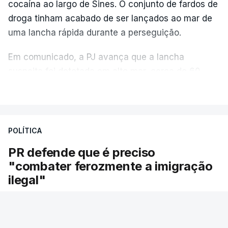
cocaína ao largo de Sines. O conjunto de fardos de
droga tinham acabado de ser lançados ao mar de
uma lancha rápida durante a perseguição.
Em comunicado, a PJ avança que a lancha
suspeita foi detetada em alto mar, cerca de 60
milhas náuticas ao largo de Sines.
VER MAIS
A apreensão aconteceu na tarde desta sexta-feira,
desencadeando uma ação de prevenção
POLÍTICA
desencadeada pela Polícia Judiciária, em
PR defende que é preciso
articulação com a Marinha, a Autoridade Marítima
"combater ferozmente a imigração
Nacional e a Força Aérea.
ilegal"
O ano de 2026 tem sido um ano de recordes: foi
O Presidente da República voltou hoje a
apreendida mais cocaína até ao momento de que
defender a necessidade de "combater
em todo o ano de 2025.