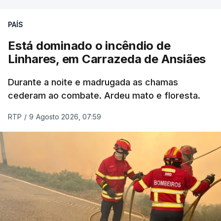
ERRO
100
PAÍS
ERROR ON HTML5 MEDIA ELEMENT
Está dominado o incêndio de
Linhares, em Carrazeda de Ansiães
ESTE CONTEÚDO ESTÁ NESTE
MOMENTO INDISPONÍVEL
Durante a noite e madrugada as chamas
cederam ao combate. Ardeu mato e floresta.
RTP
/
9 Agosto 2026, 07:59