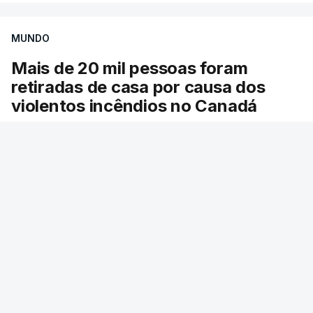
MUNDO
Mais de 20 mil pessoas foram
retiradas de casa por causa dos
violentos incêndios no Canadá
Milhares de pessoas têm ordem de evacuação.
O governo da província declarou o estado de
emergência por causa de dezenas de incêndios
florestais que estão descontrolados.
RTP
/
9 Agosto 2026, 08:03