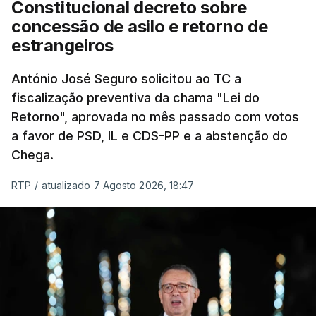
Constitucional decreto sobre
eliminar sobreposições e garantir que os apoios
concessão de asilo e retorno de
chegam a quem mais necessita, estaremos a dar
estrangeiros
um passo na direção certa", argumenta o
António José Seguro solicitou ao TC a
Presidente da República.
fiscalização preventiva da chama "Lei do
Retorno", aprovada no mês passado com votos
Assegurar que "ninguém é
a favor de PSD, IL e CDS-PP e a abstenção do
prejudicado"
Chega.
RTP
/
atualizado 7 Agosto 2026, 18:47
O Preisdente deixa, no entanto, deixa alguns
avisos:
uma reforma desta dimensão "deve ter
como primeiro critério a proteção das pessoas"
e "nenhum processo de simplificação pode
traduzir-se numa diminuição da proteção
social".