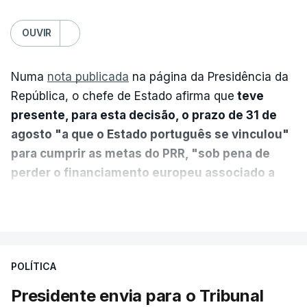
OUVIR
Numa
nota publicada
na página da Presidência da
República, o chefe de Estado afirma que
teve
presente, para esta decisão, o prazo de 31 de
agosto "a que o Estado português se vinculou"
para cumprir as metas do PRR, "sob pena de
perder o financiamento europeu associado a
essa reforma específica".
VER MAIS
António José Seguro entende que a reforma reúne
treze apoios sociais "num só" e pretende "tornar o
POLÍTICA
sistema mais simples, mais justo e transparente".
Presidente envia para o Tribunal
"Sempre que seja possível reduzir burocracias,