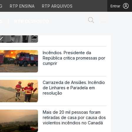
G
RTP ENSINA
RTP ARQUIVOS
Entrar
Abrir campo de
|
S
RTP
DESPORTO
PSU requer trabalho social a
jovens com deficiência ou
cancro
eficiência ou cancro
Incêndios. Presidente da
República critica promessas por
cumprir
Carrazeda de Ansiães. Incêndio
de Linhares e Paradela em
resolução
Mais de 20 mil pessoas foram
retiradas de casa por causa dos
violentos incêndios no Canadá