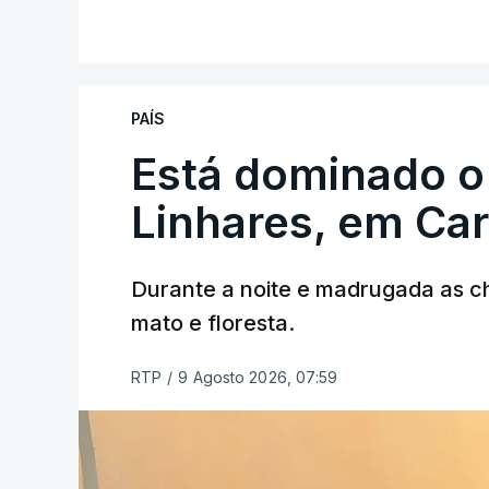
V
PAÍS
Está dominado o
ERRO
100
ERROR ON HTML5 MEDIA ELEMEN
Linhares, em Ca
ESTE CONTEÚDO ESTÁ NESTE MO
Durante a noite e madrugada as 
mato e floresta.
RTP
/
9 Agosto 2026, 07:59