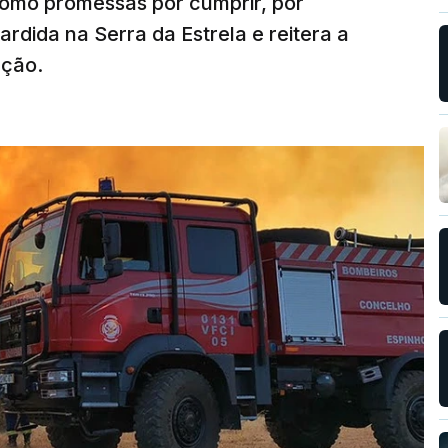
como promessas por cumprir, por
rdida na Serra da Estrela e reitera a
nção.