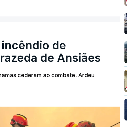
ER MAIS
 incêndio de
T
rrazeda de Ansiães
MENTO INDISPONÍVEL
chamas cederam ao combate. Ardeu