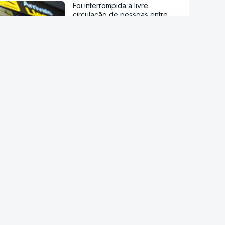
Foi interrompida a livre
circulação de pessoas entre
Itália e Espanha
Maiorca na rua contra excessos
do turismo
Deputada da oposição atirou
ovos ao primeiro-ministro
interino no Kosovo
Após Ceuta. UE pede a Meta e
TikTok que reforcem vigilância
sobre desinformação
Estão a aumentar os casos de
manipulação de imagens de