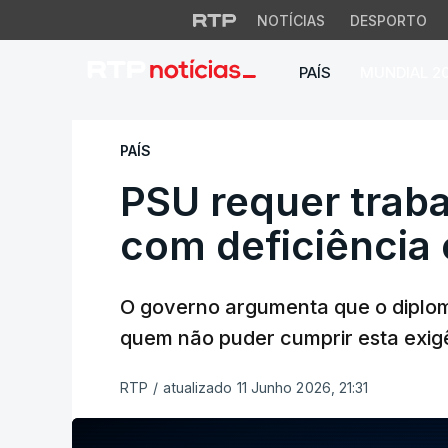
NOTÍCIAS
DESPORTO
PAÍS
MUNDIAL 2
PSU requer trabalh
PAÍS
PSU requer traba
com deficiência
O governo argumenta que o diplo
quem não puder cumprir esta exig
RTP
/
atualizado 11 Junho 2026, 21:31