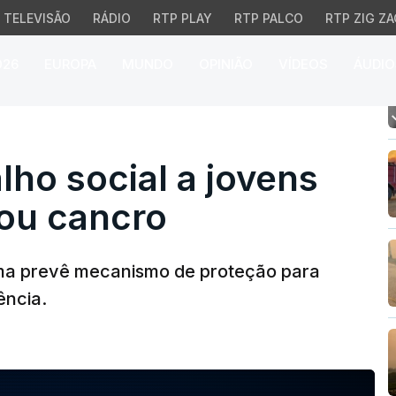
TELEVISÃO
RÁDIO
RTP PLAY
RTP PALCO
RTP ZIG ZA
026
EUROPA
MUNDO
OPINIÃO
VÍDEOS
ÁUDIO
o social a jovens com d
lho social a jovens
 ou cancro
ma prevê mecanismo de proteção para
ência.