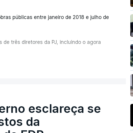
bras públicas entre janeiro de 2018 e julho de
de três diretores da PJ, incluindo o agora
etor quem sugeriu esta auditoria e que a
ER MAIS
esta avaliação à Polícia Judiciária.
erno esclareça se
e obras a título pessoal, numa propriedade no
contratado 17 vezes para obras na Polícia
stos da
m que até do Governo surgiram ordens para mais