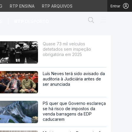
G
RTP ENSINA
RTP ARQUIVOS
Entrar
Abrir campo de
|
S
RTP
DESPORTO
eção obrigatória em 20
Quase 73 mil veículos
detetados sem inspeção
obrigatória em 2025
Luís Neves terá sido avisado da
auditoria à Judiciária antes de
ser anunciada
PS quer que Governo esclareça
se há risco de impostos da
venda barragens da EDP
caducarem