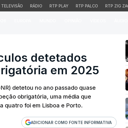
TELEVISÃO
RÁDIO
RTP PLAY
RTP PALCO
RTP ZIG ZA
026
EUROPA
MUNDO
OPINIÃO
VÍDEOS
ÁUDIO
ulos detetados sem insp
culos detetados
rigatória em 2025
GNR) detetou no ano passado quase
speção obrigatória, uma média que
 quatro foi em Lisboa e Porto.
ADICIONAR COMO FONTE INFORMATIVA