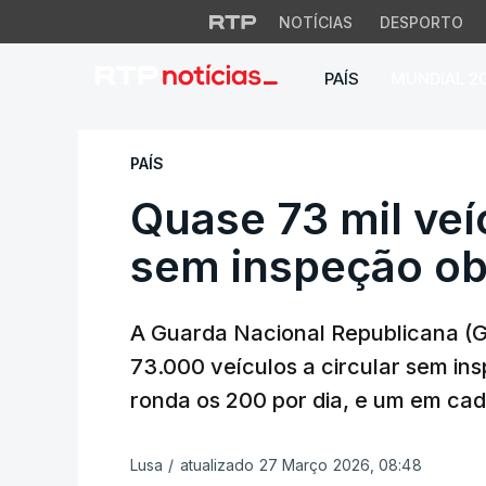
NOTÍCIAS
DESPORTO
PAÍS
MUNDIAL 2
Quase 73 mil veíc
PAÍS
Quase 73 mil veí
sem inspeção ob
A Guarda Nacional Republicana (
73.000 veículos a circular sem in
ronda os 200 por dia, e um em cada
Lusa
/
atualizado 27 Março 2026, 08:48