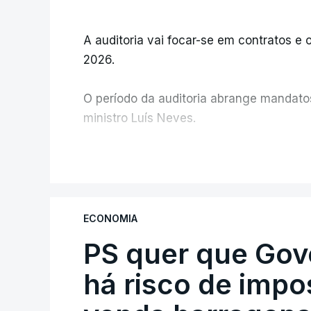
A auditoria vai focar-se em contratos e o
2026.
O período da auditoria abrange mandatos 
ministro Luís Neves.
A Judiciária confirma que foi o atual dir
V
ministra concordou.
Não há prazos fixados para a conclusão d
ECONOMIA
PS quer que Gov
Do início da polémica com a revelação d
Alentejo, feitas pelo mesmo empreiteiro 
há risco de impo
Judiciária (PJ) até aos últimos dias, e