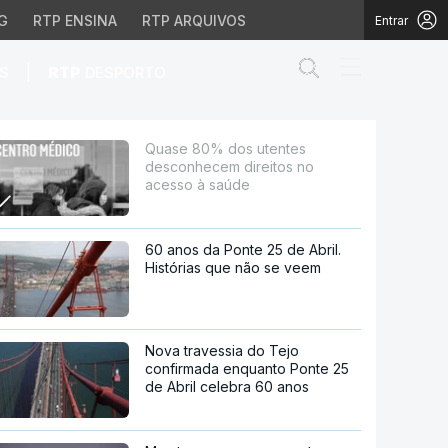
G
RTP ENSINA
RTP ARQUIVOS
Entrar
Abrir campo de
|
S
RTP
DESPORTO
itos no acesso à saúd
Quase 80% dos utentes
desconhecem direitos no
acesso à saúde
60 anos da Ponte 25 de Abril.
Histórias que não se veem
Nova travessia do Tejo
confirmada enquanto Ponte 25
de Abril celebra 60 anos