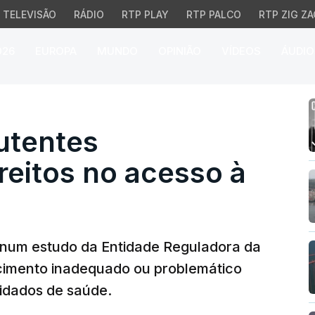
TELEVISÃO
RÁDIO
RTP PLAY
RTP PALCO
RTP ZIG ZA
026
EUROPA
MUNDO
OPINIÃO
VÍDEOS
ÁUDIO
ntes desconhecem dire
utentes
eitos no acesso à
 num estudo da Entidade Reguladora da
imento inadequado ou problemático
uidados de saúde.