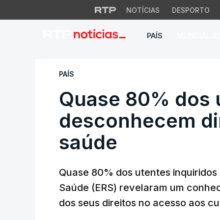
NOTÍCIAS
DESPORTO
PAÍS
MUNDIAL 2
Quase 80% dos ute
PAÍS
Quase 80% dos 
desconhecem dir
saúde
Quase 80% dos utentes inquiridos
Saúde (ERS) revelaram um conhec
dos seus direitos no acesso aos c