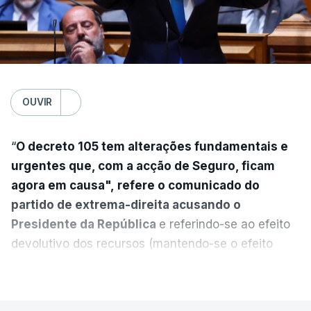
OUVIR
“
O decreto 105 tem alterações fundamentais e
urgentes que, com a acção de Seguro, ficam
agora em causa", refere o comunicado do
partido de extrema-direita acusando o
Presidente da República
e referindo-se ao efeito
devolutivo dos recursos (mantendo-se o efeito
suspensivo) e o aumento do prazo para detenção
VER MAIS
em centro de acolhimento temporário.