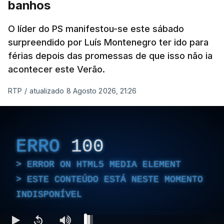
banhos
O líder do PS manifestou-se este sábado
surpreendido por Luís Montenegro ter ido para
férias depois das promessas de que isso não ia
acontecer este Verão.
RTP
/
atualizado 8 Agosto 2026, 21:26
ERRO
100
ERROR ON HTML5 MEDIA ELEMENT
ESTE CONTEÚDO ESTÁ NESTE MOMENTO
INDISPONÍVEL