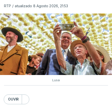
RTP
/
atualizado 8 Agosto 2026, 21:53
c/ Lusa
Lusa
OUVIR