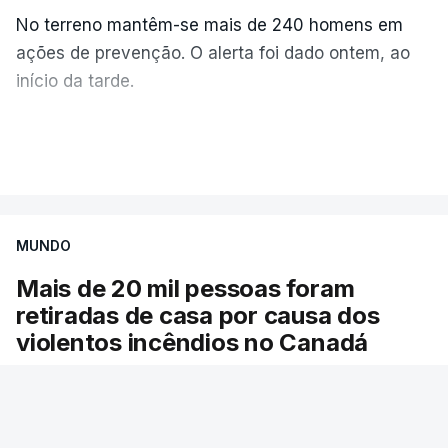
No terreno mantêm-se mais de 240 homens em
ações de prevenção. O alerta foi dado ontem, ao
início da tarde.
Mais de 20 mil pessoas foram retiradas de casa
VER MAIS
por causa dos violentos incêndios no Canadá
MUNDO
Mais de 20 mil pessoas foram
retiradas de casa por causa dos
violentos incêndios no Canadá
Milhares de pessoas têm ordem de evacuação.
O governo da província declarou o estado de
emergência por causa de dezenas de incêndios