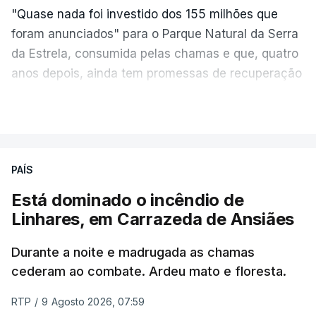
"Quase nada foi investido dos 155 milhões que
foram anunciados" para o Parque Natural da Serra
da Estrela, consumida pelas chamas e que, quatro
anos depois, ainda tem promessas de recuperação
por cumprir.
VER MAIS
ERRO
100
PAÍS
ERROR ON HTML5 MEDIA ELEMENT
Está dominado o incêndio de
Linhares, em Carrazeda de Ansiães
ESTE CONTEÚDO ESTÁ NESTE
MOMENTO INDISPONÍVEL
Durante a noite e madrugada as chamas
cederam ao combate. Ardeu mato e floresta.
RTP
/
9 Agosto 2026, 07:59