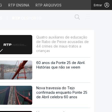
G
RTP ENSINA
RTP ARQUIVOS
Entrar
Abrir campo de
|
S
RTP
DESPORTO
 Peixe acusadas de 44 
Quatro auxiliares de educação
de Rabo de Peixe acusadas de
44 crimes de maus-tratos a
crianças
60 anos da Ponte 25 de Abril.
Histórias que não se veem
Nova travessia do Tejo
confirmada enquanto Ponte 25
de Abril celebra 60 anos