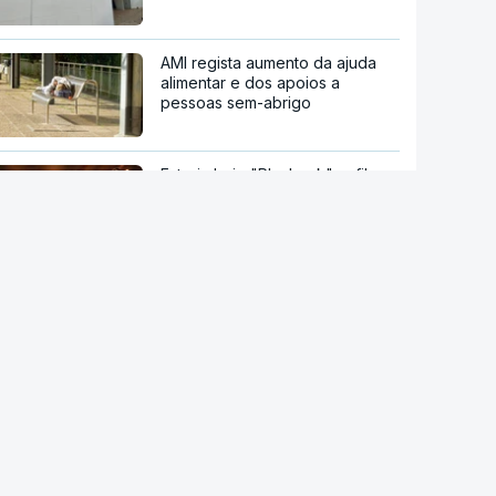
AMI regista aumento da ajuda
alimentar e dos apoios a
pessoas sem-abrigo
Estreia hoje "Playback", o filme
sobre a vida do cantor Carlos
Paião