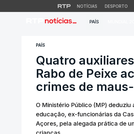
NOTÍCIAS
DESPORTO
PAÍS
MUNDIAL 2
Quatro auxiliares
PAÍS
Quatro auxiliare
Rabo de Peixe a
crimes de maus-t
O Ministério Público (MP) deduziu
educação, ex-funcionárias da Cas
Açores, pela alegada prática de u
crianças.