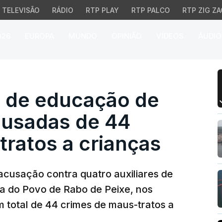
TELEVISÃO
RÁDIO
RTP PLAY
RTP PALCO
RTP ZIG ZA
026
EUROPA
MUNDO
OPINIÃO
VÍDEOS
ÁUDIO
 de educação de Rabo de
s de educação de
cusadas de 44
ratos a crianças
 acusação contra quatro auxiliares de
a do Povo de Rabo de Peixe, nos
m total de 44 crimes de maus-tratos a