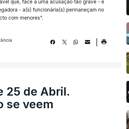
ável que, face a uma acusação tão grave - e
egadora - a(s) funcionária(s) permaneçam no
acto com menores".
fância
 25 de Abril.
ão se veem