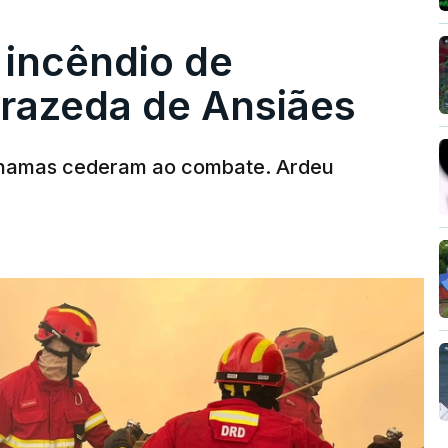
 incêndio de
T
rrazeda de Ansiães
MENTO INDISPONÍVEL
chamas cederam ao combate. Ardeu