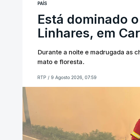
PAÍS
Está dominado o
ERRO
100
ERROR ON HTML5 MEDIA ELEMEN
Linhares, em Ca
ESTE CONTEÚDO ESTÁ NESTE MO
Durante a noite e madrugada as 
mato e floresta.
RTP
/
9 Agosto 2026, 07:59