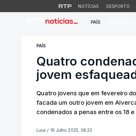
NOTÍCIAS
DESPORTO
PAÍS
MUNDIAL 2
Quatro condenados
PAÍS
Quatro condenad
jovem esfaquead
Quatro jovens que em fevereiro d
facada um outro jovem em Alverca 
condenados a penas entre os 18 e
Lusa
/
16 Julho 2025, 08:23