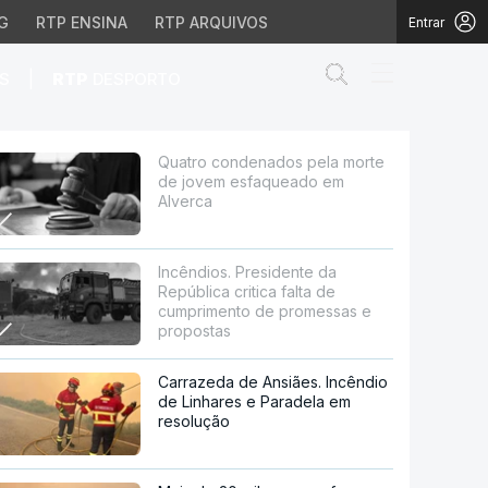
G
RTP ENSINA
RTP ARQUIVOS
Entrar
Abrir campo de
|
S
RTP
DESPORTO
esfaqueado em Alverca
Quatro condenados pela morte
de jovem esfaqueado em
Alverca
Incêndios. Presidente da
República critica falta de
cumprimento de promessas e
propostas
Carrazeda de Ansiães. Incêndio
de Linhares e Paradela em
resolução