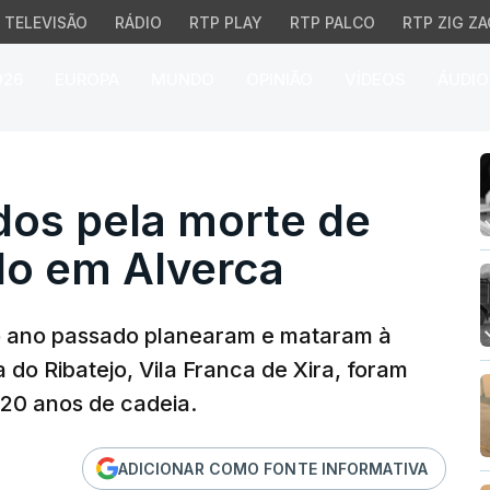
TELEVISÃO
RÁDIO
RTP PLAY
RTP PALCO
RTP ZIG ZA
026
EUROPA
MUNDO
OPINIÃO
VÍDEOS
ÁUDIO
 pela morte de jovem 
os pela morte de
o em Alverca
o ano passado planearam e mataram à
do Ribatejo, Vila Franca de Xira, foram
 20 anos de cadeia.
ADICIONAR COMO FONTE INFORMATIVA