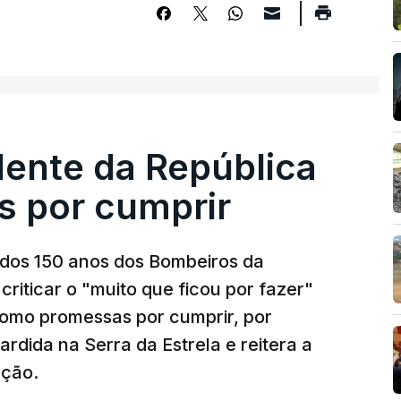
dente da República
s por cumprir
os 150 anos dos Bombeiros da
riticar o "muito que ficou por fazer"
como promessas por cumprir, por
rdida na Serra da Estrela e reitera a
nção.