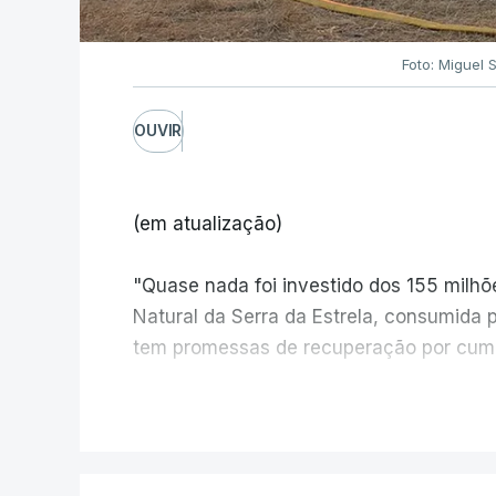
Foto: Miguel 
OUVIR
(em atualização)
"Quase nada foi investido dos 155 milh
Natural da Serra da Estrela, consumida 
tem promessas de recuperação por cump
V