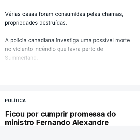
Várias casas foram consumidas pelas chamas,
propriedades destruídas.
A polícia canadiana investiga uma possível morte
no violento incêndio que lavra perto de
Summerland.
VER MAIS
Éum cenário de terror, descreve o primeiro-ministro
da Columbia Britânica, David Iby.
POLÍTICA
Ficou por cumprir promessa do
ERRO
100
ministro Fernando Alexandre
ERROR ON HTML5 MEDIA ELEMENT
Há escolas sem pautas afixadas e alunos à
ESTE CONTEÚDO ESTÁ NESTE