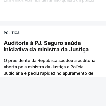
cita vários vizinhos deste alto quadro da polícia.
VER MAIS
Foi o diretor financeiro, Álvaro Pires, que assumiu a
responsabilidade de sugerir as instalações da
Construbarcelos para acolher um atrelado
POLÍTICA
apreendido numa operação de droga.
Auditoria à PJ. Seguro saúda
iniciativa da ministra da Justiça
O presidente da República saudou a auditoria
aberta pela ministra da Justiça à Polícia
Judiciária e pediu rapidez no apuramento de
resultados. António José Seguro avisou que
cabe a todos os que ocupam cargos públicos
defenderem as instituições democráticas.
RTP
/
6 Agosto 2026, 20:23