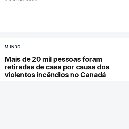
Mais de 20 mil pessoas foram retiradas de casa
VER MAIS
por causa dos violentos incêndios no Canadá
MUNDO
Mais de 20 mil pessoas foram
retiradas de casa por causa dos
violentos incêndios no Canadá
Milhares de pessoas têm ordem de evacuação.
O governo da província declarou o estado de
emergência por causa de dezenas de incêndios
florestais que estão descontrolados.
RTP
/
9 Agosto 2026, 08:03