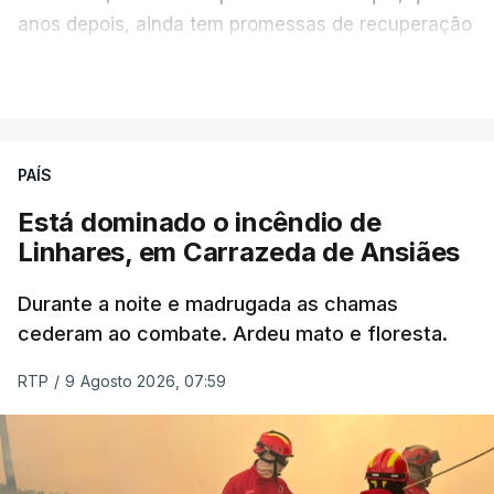
anos depois, ainda tem promessas de recuperação
por cumprir.
VER MAIS
ERRO
100
PAÍS
ERROR ON HTML5 MEDIA ELEMENT
Está dominado o incêndio de
Linhares, em Carrazeda de Ansiães
ESTE CONTEÚDO ESTÁ NESTE
MOMENTO INDISPONÍVEL
Durante a noite e madrugada as chamas
cederam ao combate. Ardeu mato e floresta.
RTP
/
9 Agosto 2026, 07:59