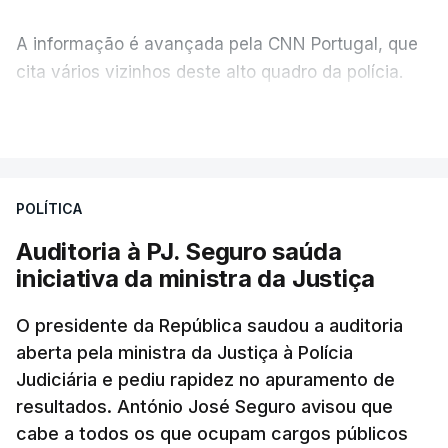
A informação é avançada pela CNN Portugal, que
cita vários vizinhos deste alto quadro da polícia.
VER MAIS
Foi o diretor financeiro, Álvaro Pires, que assumiu a
responsabilidade de sugerir as instalações da
Construbarcelos para acolher um atrelado
POLÍTICA
apreendido numa operação de droga.
Auditoria à PJ. Seguro saúda
iniciativa da ministra da Justiça
O presidente da República saudou a auditoria
aberta pela ministra da Justiça à Polícia
Judiciária e pediu rapidez no apuramento de
resultados. António José Seguro avisou que
cabe a todos os que ocupam cargos públicos