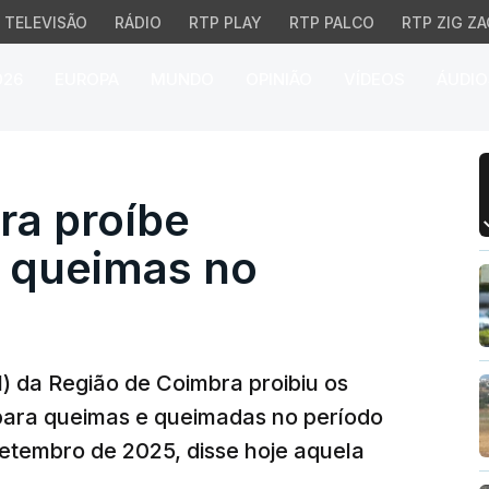
TELEVISÃO
RÁDIO
RTP PLAY
RTP PALCO
RTP ZIG ZA
026
EUROPA
MUNDO
OPINIÃO
VÍDEOS
ÁUDIO
proíbe autorização par
ra proíbe
a queimas no
) da Região de Coimbra proibiu os
para queimas e queimadas no período
 setembro de 2025, disse hoje aquela