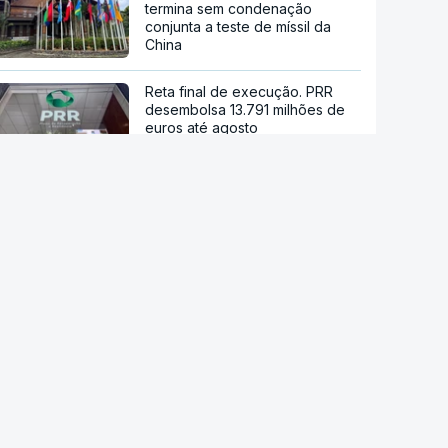
termina sem condenação
conjunta a teste de míssil da
China
Reta final de execução. PRR
desembolsa 13.791 milhões de
euros até agosto
Viticultores do Douro em
protesto
"O rosto foi desfigurado".
Regime talibã inaugurou uma
nova era de mulheres
assassinadas
Milhares de escuteiros em
acampamento regional