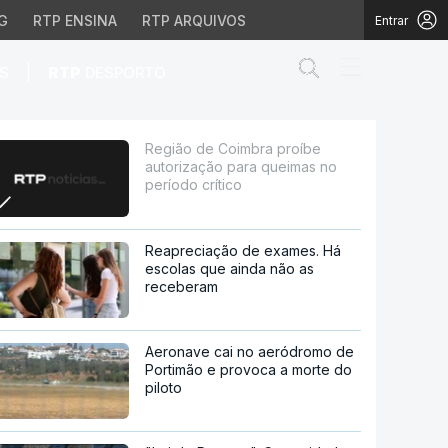
G
RTP ENSINA
RTP ARQUIVOS
Entrar
Abrir campo de
|
S
RTP
DESPORTO
a queimas no período cr
Região de Coimbra proíbe
autorização para queimas no
período crítico
Reapreciação de exames. Há
escolas que ainda não as
receberam
Aeronave cai no aeródromo de
Portimão e provoca a morte do
piloto