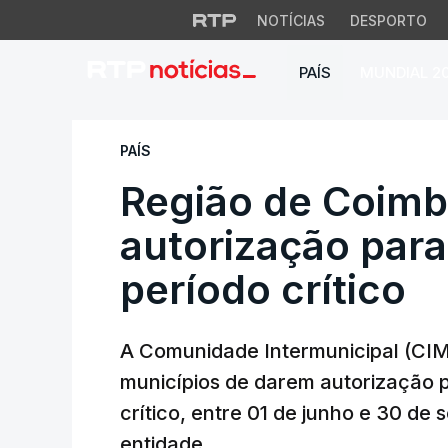
NOTÍCIAS
DESPORTO
PAÍS
MUNDIAL 2
Região de Coimbra 
PAÍS
Região de Coimb
autorização par
período crítico
A Comunidade Intermunicipal (CIM
municípios de darem autorização 
crítico, entre 01 de junho e 30 de
entidade.