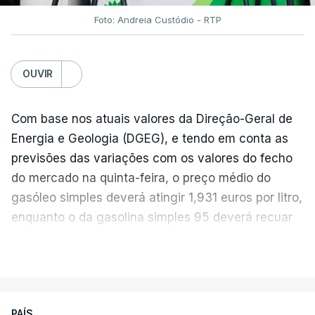
Foto: Andreia Custódio - RTP
OUVIR
Com base nos atuais valores da Direção-Geral de
Energia e Geologia (DGEG), e tendo em conta as
previsões das variações com os valores do fecho
do mercado na quinta-feira, o preço médio do
gasóleo simples deverá atingir 1,931 euros por litro,
enquanto o da gasolina simples 95 deverá recuar
para 1,855 euros por litro.
VER MAIS
A média final só ficará fechada ao final do dia,
podendo ainda registar alterações em função da
evolução das cotações internacionais do petróleo,
PAÍS