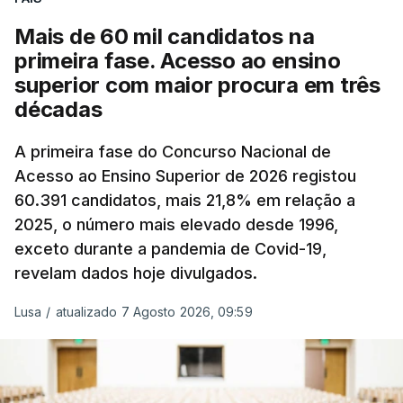
e o custo final na bomba poderá variar conforme o
Mais de 60 mil candidatos na
posto de abastecimento, a marca e a localização.
primeira fase. Acesso ao ensino
superior com maior procura em três
A atualização do desconto do Imposto sobre os
décadas
Produtos Petrolíferos (ISP) também poderá
alterar os valores previstos.
A primeira fase do Concurso Nacional de
Acesso ao Ensino Superior de 2026 registou
O Governo comprometeu-se a aplicar uma redução
60.391 candidatos, mais 21,8% em relação a
extraordinária e temporária no ISP, sempre que se
2025, o número mais elevado desde 1996,
verifique um aumento do preço dos combustíveis
exceto durante a pandemia de Covid-19,
superior a 10 cêntimos, para mitigar a escalada de
revelam dados hoje divulgados.
preços.
Lusa
/
atualizado 7 Agosto 2026, 09:59
Depois de uma subida inicial devido à guerra no
Irão, à tensão geopolítica no Médio Oriente e ao
fecho do estreito de Ormuz, os preços dos
combustíveis desceram durante o cessar-fogo