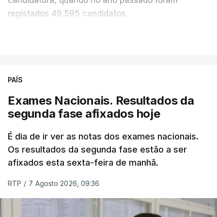
registados 49.595 candidatos.
"Os resultados da 1ª fase do concurso nacional de
VER MAIS
acesso mostram que em 2026 se registou o
número mais elevado de candidatos nos últimos 30
anos, exceto nos anos da pandemia de Covid-19,
PAÍS
durante os quais foram adotadas regras
Exames Nacionais. Resultados da
excecionais para a conclusão do ensino
segunda fase afixados hoje
secundário e para a utilização de exames
nacionais como provas de ingresso", refere o
É dia de ir ver as notas dos exames nacionais.
Ministério da Educação, Ciência e Inovação (MECI)
Os resultados da segunda fase estão a ser
em comunicado.
afixados esta sexta-feira de manhã.
O MECI salienta que, sendo afixados hoje os
RTP
/
7 Agosto 2026, 09:36
resultados dos processos de reapreciação dos
Exames Nacionais do Ensino Secundário realizados