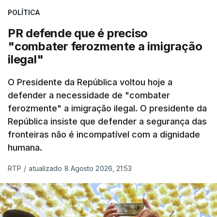
desencadeando uma ação de prevenção
POLÍTICA
desencadeada pela Polícia Judiciária, em
PR defende que é preciso
articulação com a Marinha, a Autoridade Marítima
"combater ferozmente a imigração
Nacional e a Força Aérea.
ilegal"
O ano de 2026 tem sido um ano de recordes: foi
O Presidente da República voltou hoje a
apreendida mais cocaína até ao momento de que
defender a necessidade de "combater
em todo o ano de 2025.
ferozmente" a imigração ilegal. O presidente da
A ação de prevenção visa a deteção em alto mar
República insiste que defender a segurança das
de embarcações de alta velocidade (EAV) que
fronteiras não é incompatível com a dignidade
humana.
utilizam a costa nacional para o tráfico de droga.
RTP
/
atualizado 8 Agosto 2026, 21:53
c/ Lusa