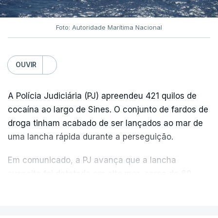
Foto: Autoridade Marítima Nacional
OUVIR
A Polícia Judiciária (PJ) apreendeu 421 quilos de
cocaína ao largo de Sines. O conjunto de fardos de
droga tinham acabado de ser lançados ao mar de
uma lancha rápida durante a perseguição.
Em comunicado, a PJ avança que a lancha
suspeita foi detetada em alto mar, cerca de 60
milhas náuticas ao largo de Sines.
VER MAIS
A apreensão aconteceu na tarde desta sexta-feira,