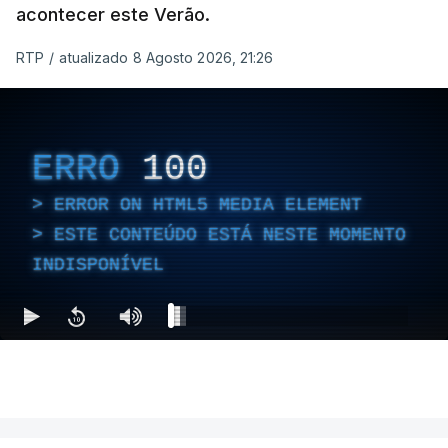
acontecer este Verão.
RTP
/
atualizado 8 Agosto 2026, 21:26
ERRO
100
ERROR ON HTML5 MEDIA ELEMENT
ESTE CONTEÚDO ESTÁ NESTE MOMENTO
INDISPONÍVEL