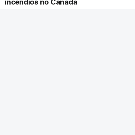
incêndios no Canadá
Milhares de pessoas têm ordem de evacuação.
O governo da província declarou o estado de
emergência por causa de dezenas de incêndios
florestais que estão descontrolados.
9 min.
RTP
/