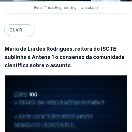
Foto: ThisisEngineering - Unsplash
OUVIR
Maria de Lurdes Rodrigues, reitora do ISCTE
sublinha à Antena 1 o consenso da comunidade
científica sobre o assunto
.
ERRO
100
ERROR ON HTML5 MEDIA ELEMENT
ESTE CONTEÚDO ESTÁ NESTE
MOMENTO INDISPONÍVEL