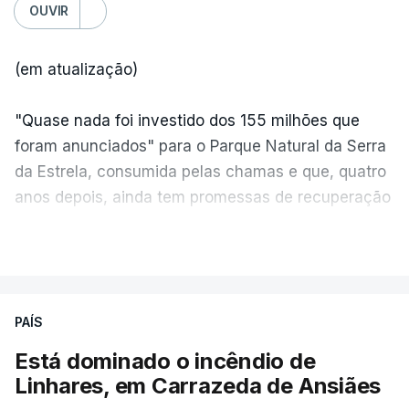
OUVIR
(em atualização)
"Quase nada foi investido dos 155 milhões que
foram anunciados" para o Parque Natural da Serra
da Estrela, consumida pelas chamas e que, quatro
anos depois, ainda tem promessas de recuperação
por cumprir.
VER MAIS
ERRO
100
PAÍS
ERROR ON HTML5 MEDIA ELEMENT
Está dominado o incêndio de
Linhares, em Carrazeda de Ansiães
ESTE CONTEÚDO ESTÁ NESTE
MOMENTO INDISPONÍVEL