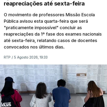
do concurso do ano passado.
reapreciações até sexta-feira
Pela primeira vez este ano, quase 300 mil exames
O movimento de professores Missão Escola
Pública avisou esta quarta-feira que será
nacionais do ensino secundário foram avaliados
"praticamente impossível" concluir as
em formato digital, mas o processo registou várias
reapreciações da 1ª fase dos exames nacionais
falhas técnicas, obrigando ao adiamento por
até sexta-feira, relatando casos de docentes
alguns dias da divulgação das notas.
convocados nos últimos dias.
RTP
/
5 Agosto 2026, 19:33