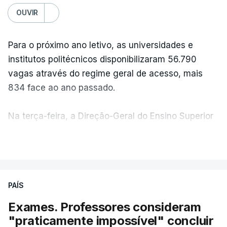
OUVIR
Para o próximo ano letivo, as universidades e
institutos politécnicos disponibilizaram 56.790
vagas através do regime geral de acesso, mais
834 face ao ano passado.
Na terça-feira, a Direção-Geral do Ensino Superior
(DGES) contabilizava já perto de 55 mil candidatos,
VER MAIS
ultrapassando o total de 49.595 inscritos na 1.ª
fase do concurso do ano passado.
PAÍS
No primeiro dia do concurso deste ano, apenas
304 alunos tinham apresentado candidatura, muito
Exames. Professores consideram
abaixo dos 10 mil que o tinham feito no primeiro dia
"praticamente impossível" concluir