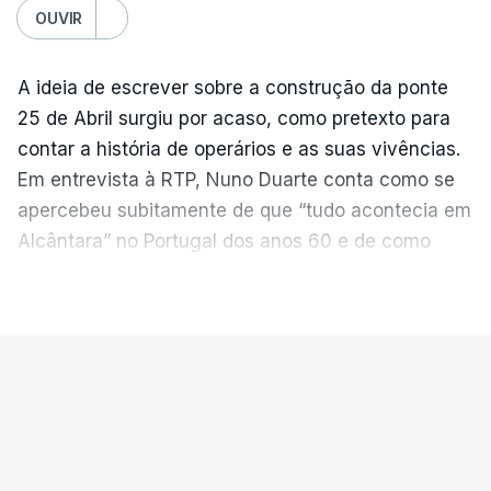
OUVIR
A ideia de escrever sobre a construção da ponte
25 de Abril surgiu por acaso, como pretexto para
contar a história de operários e as suas vivências.
Em entrevista à RTP, Nuno Duarte conta como se
apercebeu subitamente de que “tudo acontecia em
Alcântara” no Portugal dos anos 60 e de como
poderia incluir esta obra marcante na ficção. Hoje,
VER MAIS
quando passa pelo aço de cor avermelhada que
faz a ligação entre as duas margens do Tejo, sorri
e reconhece como a ponte mudou a sua vida de
PAÍS
forma inesperada, através da literatura.
Ponte 25 de Abril celebra seis
Em
“Pés de Barro”,
lê-se a história ficcionada de
décadas
como se produziu esta grande infraestrutura, à