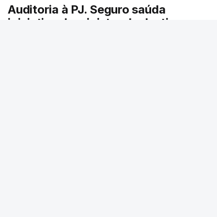
Auditoria à PJ. Seguro saúda
iniciativa da ministra da Justiça
O presidente da República saudou a auditoria
aberta pela ministra da Justiça à Polícia
Judiciária e pediu rapidez no apuramento de
resultados. António José Seguro avisou que
cabe a todos os que ocupam cargos públicos
defenderem as instituições democráticas.
RTP
/
6 Agosto 2026, 20:23
ERRO
100
ERROR ON HTML5 MEDIA ELEMENT