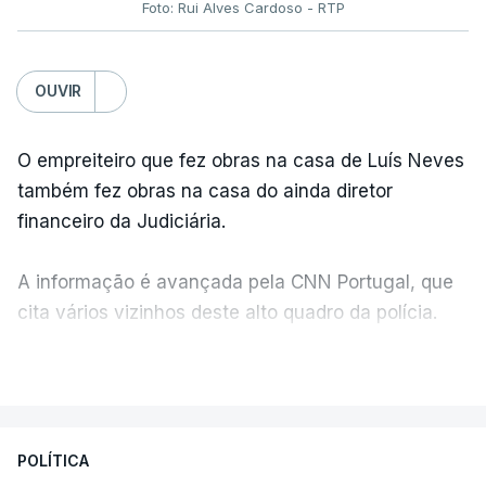
Foto: Rui Alves Cardoso - RTP
OUVIR
O empreiteiro que fez obras na casa de Luís Neves
também fez obras na casa do ainda diretor
financeiro da Judiciária.
A informação é avançada pela CNN Portugal, que
cita vários vizinhos deste alto quadro da polícia.
VER MAIS
Foi o diretor financeiro, Álvaro Pires, que assumiu a
responsabilidade de sugerir as instalações da
Construbarcelos para acolher um atrelado
POLÍTICA
apreendido numa operação de droga.