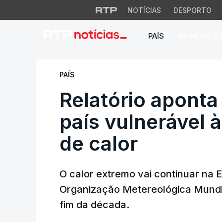
NOTÍCIAS
DESPORTO
PAÍS
MUNDIAL 2
Relatório aponta P
PAÍS
Relatório apont
país vulnerável 
de calor
O calor extremo vai continuar na E
Organização Metereológica Mundi
fim da década.