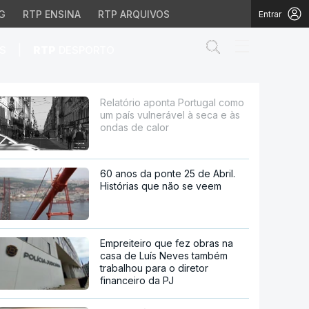
G
RTP ENSINA
RTP ARQUIVOS
Entrar
Abrir campo de
|
S
RTP
DESPORTO
lnerável à seca e às on
Relatório aponta Portugal como
um país vulnerável à seca e às
ondas de calor
60 anos da ponte 25 de Abril.
Histórias que não se veem
Empreiteiro que fez obras na
casa de Luís Neves também
trabalhou para o diretor
financeiro da PJ