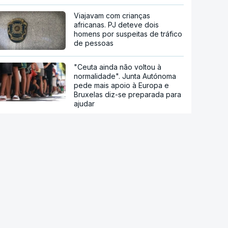
Viajavam com crianças
africanas. PJ deteve dois
homens por suspeitas de tráfico
de pessoas
"Ceuta ainda não voltou à
normalidade". Junta Autónoma
pede mais apoio à Europa e
Bruxelas diz-se preparada para
ajudar
Ceuta. Ainda há seis mil pessoas
sem documentos no enclave
espanhol
Crise em Ceuta. Vox usa pactos
com PP para se opor ao
acolhimento de menores