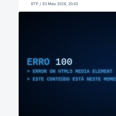
RTP
/
30 Maio 2026, 20:43
ERRO
100
ERROR ON HTML5 MEDIA ELEMENT
ESTE CONTEÚDO ESTÁ NESTE MOME