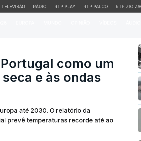
TELEVISÃO
RÁDIO
RTP PLAY
RTP PALCO
RTP ZIG ZA
026
EUROPA
MUNDO
OPINIÃO
VÍDEOS
ÁUDIO
ortugal como um país vu
a Portugal como um
à seca e às ondas
uropa até 2030. O relatório da
al prevê temperaturas recorde até ao