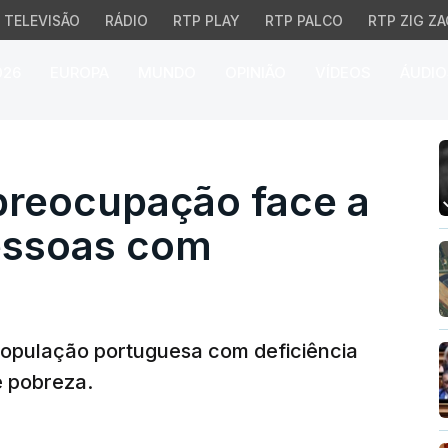
TELEVISÃO
RÁDIO
RTP PLAY
RTP PALCO
RTP ZIG ZA
026
EUROPA
MUNDO
OPINIÃO
VÍDEOS
ÁUDIO
reocupação face a pobr
 preocupação face a
essoas com
 população portuguesa com deficiência
e pobreza.