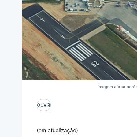
Imagem aérea aeród
OUVIR
(em atualização)