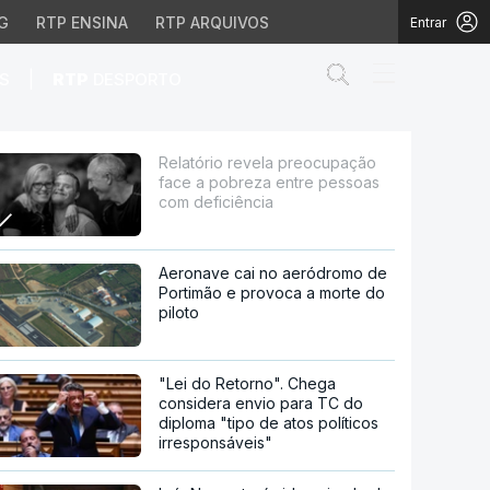
G
RTP ENSINA
RTP ARQUIVOS
Entrar
Abrir campo de
|
S
RTP
DESPORTO
eza entre pessoas com d
Relatório revela preocupação
face a pobreza entre pessoas
com deficiência
Aeronave cai no aeródromo de
Portimão e provoca a morte do
piloto
"Lei do Retorno". Chega
considera envio para TC do
diploma "tipo de atos políticos
irresponsáveis"