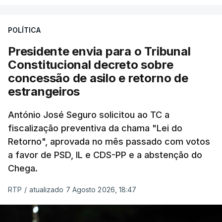
António José Seguro entende que a reforma reúne
treze apoios sociais "num só" e pretende "tornar o
POLÍTICA
sistema mais simples, mais justo e transparente".
Presidente envia para o Tribunal
"Sempre que seja possível reduzir burocracias,
Constitucional decreto sobre
eliminar sobreposições e garantir que os apoios
concessão de asilo e retorno de
chegam a quem mais necessita, estaremos a dar
estrangeiros
um passo na direção certa", argumenta o
António José Seguro solicitou ao TC a
Presidente da República.
fiscalização preventiva da chama "Lei do
Retorno", aprovada no mês passado com votos
Assegurar que "ninguém é
a favor de PSD, IL e CDS-PP e a abstenção do
prejudicado"
Chega.
RTP
/
atualizado 7 Agosto 2026, 18:47
O Preisdente deixa, no entanto, deixa alguns
avisos:
uma reforma desta dimensão "deve ter