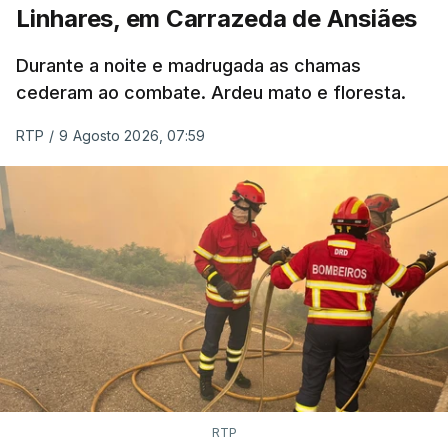
Linhares, em Carrazeda de Ansiães
ESTE CONTEÚDO ESTÁ NESTE
MOMENTO INDISPONÍVEL
Durante a noite e madrugada as chamas
cederam ao combate. Ardeu mato e floresta.
RTP
/
9 Agosto 2026, 07:59
RTP