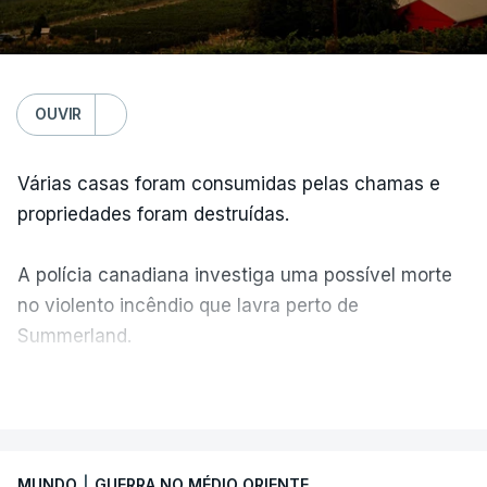
OUVIR
Várias casas foram consumidas pelas chamas e
propriedades foram destruídas.
A polícia canadiana investiga uma possível morte
no violento incêndio que lavra perto de
Summerland.
VER MAIS
É um cenário de terror, descreve o primeiro-
ministro da Columbia Britânica, David Iby.
MUNDO
|
GUERRA NO MÉDIO ORIENTE