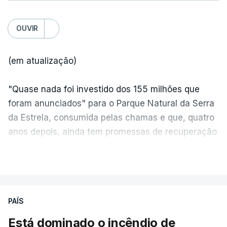
OUVIR
(em atualização)
"Quase nada foi investido dos 155 milhões que
foram anunciados" para o Parque Natural da Serra
da Estrela, consumida pelas chamas e que, quatro
anos depois, ainda tem promessas de recuperação
por cumprir.
VER MAIS
ERRO
100
PAÍS
ERROR ON HTML5 MEDIA ELEMENT
Está dominado o incêndio de