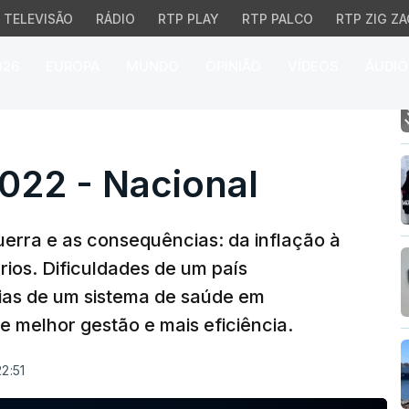
TELEVISÃO
RÁDIO
RTP PLAY
RTP PALCO
RTP ZIG ZA
026
EUROPA
MUNDO
OPINIÃO
VÍDEOS
ÁUDIO
22 - Nacional
022 - Nacional
uerra e as consequências: da inflação à
rios. Dificuldades de um país
cias de um sistema de saúde em
 melhor gestão e mais eficiência.
2:51