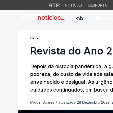
NOTÍCIAS
DESPORTO
PAÍS
MUNDIAL 2
Revista do Ano 20
PAÍS
Revista do Ano 2
Depois da distopia pandémica, a g
pobreza, do custo de vida aos salá
envelhecido e desigual. As urgên
cuidados continuados, em busca de
Miguel Soares
/
atualizado 28 Dezembro 2022, 2