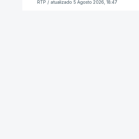
RTP
/
atualizado 5 Agosto 2026, 18:47
que, além do prazo apertado e do volum
conseguem concluir as reapreciações d
Quanto aos exames da 2.ª fase, o minis
segunda-feira que cerca de 97% das res
processo está a decorrer "com normalida
c/ Lusa