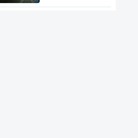
RTP suspende novas
atribuições de subsídios
questionados em auditoria da
IGF
IGAS arquiva processo de bebé
que morreu após a mãe ir a
cinco hospitais
RD Congo. Surto de ébola está
a espalhar-se a um ritmo sem
precedentes
Candidato presidencial
brasileiro Flávio Bolsonaro
anuncia deputado do próprio PL
como `vice`