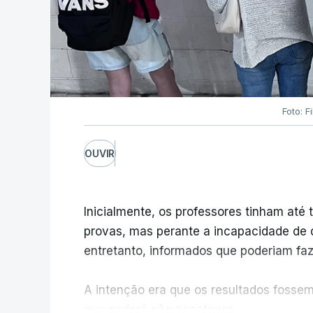
Foto: F
OUVIR
Inicialmente, os professores tinham até t
provas, mas perante a incapacidade de d
entretanto, informados que poderiam fazê
A intenção era que os resultados fossem 
que poderá não acontecer.