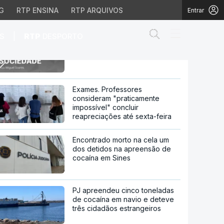
G
RTP ENSINA
RTP ARQUIVOS
Entrar
Abrir campo de
|
S
RTP
DESPORTO
Revista do Ano 2022 - Nacional
Exames. Professores
consideram "praticamente
impossível" concluir
reapreciações até sexta-feira
Encontrado morto na cela um
dos detidos na apreensão de
cocaína em Sines
PJ apreendeu cinco toneladas
de cocaína em navio e deteve
três cidadãos estrangeiros