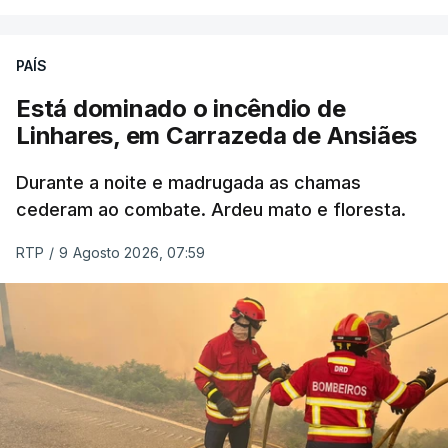
ERRO
100
PAÍS
ERROR ON HTML5 MEDIA ELEMENT
Está dominado o incêndio de
Linhares, em Carrazeda de Ansiães
ESTE CONTEÚDO ESTÁ NESTE
MOMENTO INDISPONÍVEL
Durante a noite e madrugada as chamas
cederam ao combate. Ardeu mato e floresta.
RTP
/
9 Agosto 2026, 07:59