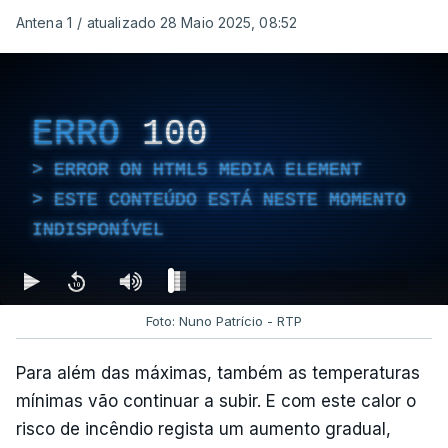
Antena 1
/
atualizado 28 Maio 2025, 08:52
ERRO
100
ERROR ON HTML5 MEDIA ELEMENT
ESTE CONTEÚDO ESTÁ NESTE MOMENTO
INDISPONÍVEL
Foto: Nuno Patrício - RTP
Para além das máximas, também as temperaturas
mínimas vão continuar a subir. E com este calor o
risco de incêndio regista um aumento gradual,