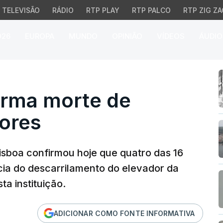
TELEVISÃO
RÁDIO
RTP PLAY
RTP PALCO
RTP ZIG ZA
026
EUROPA
MUNDO
OPINIÃO
VÍDEOS
ÁUDIO
ma morte de quatro trab
irma morte de
dores
isboa confirmou hoje que quatro das 16
ia do descarrilamento do elevador da
ta instituição.
ADICIONAR COMO FONTE INFORMATIVA