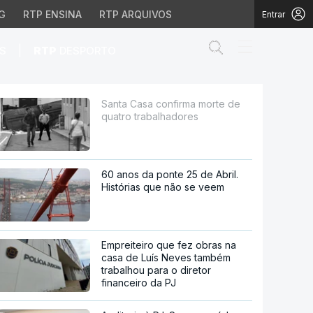
G
RTP ENSINA
RTP ARQUIVOS
Entrar
Abrir campo de
|
S
RTP
DESPORTO
alhadores
Santa Casa confirma morte de
quatro trabalhadores
60 anos da ponte 25 de Abril.
Histórias que não se veem
Empreiteiro que fez obras na
casa de Luís Neves também
trabalhou para o diretor
financeiro da PJ