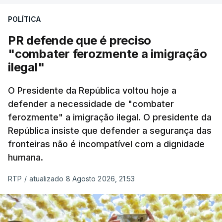
desencadeando uma ação de prevenção
POLÍTICA
desencadeada pela Polícia Judiciária, em
PR defende que é preciso
articulação com a Marinha, a Autoridade Marítima
"combater ferozmente a imigração
Nacional e a Força Aérea.
ilegal"
O ano de 2026 tem sido um ano de recordes: foi
O Presidente da República voltou hoje a
apreendida mais cocaína até ao momento de que
defender a necessidade de "combater
em todo o ano de 2025.
ferozmente" a imigração ilegal. O presidente da
A ação de prevenção visa a deteção em alto mar
República insiste que defender a segurança das
de embarcações de alta velocidade (EAV) que
fronteiras não é incompatível com a dignidade
humana.
utilizam a costa nacional para o tráfico de droga.
RTP
/
atualizado 8 Agosto 2026, 21:53
c/ Lusa