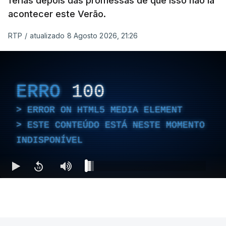
férias depois das promessas de que isso não ia
acontecer este Verão.
RTP
/
atualizado 8 Agosto 2026, 21:26
ERRO
100
ERROR ON HTML5 MEDIA ELEMENT
ESTE CONTEÚDO ESTÁ NESTE MOMENTO
INDISPONÍVEL