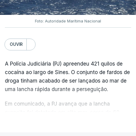
Foto: Autoridade Marítima Nacional
OUVIR
A Polícia Judiciária (PJ) apreendeu 421 quilos de
cocaína ao largo de Sines. O conjunto de fardos de
droga tinham acabado de ser lançados ao mar de
uma lancha rápida durante a perseguição.
Em comunicado, a PJ avança que a lancha
suspeita foi detetada em alto mar, cerca de 60
milhas náuticas ao largo de Sines.
VER MAIS
A apreensão aconteceu na tarde desta sexta-feira,