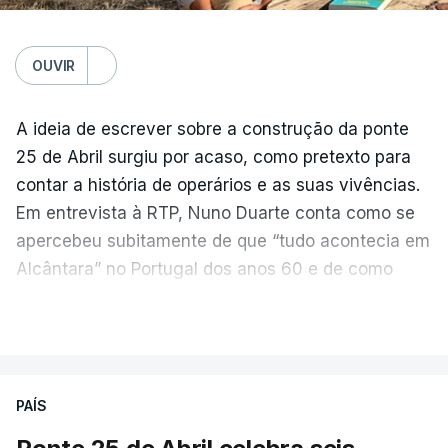
OUVIR
A ideia de escrever sobre a construção da ponte
25 de Abril surgiu por acaso, como pretexto para
contar a história de operários e as suas vivências.
Em entrevista à RTP, Nuno Duarte conta como se
apercebeu subitamente de que “tudo acontecia em
Alcântara” no Portugal dos anos 60 e de como
poderia incluir esta obra marcante na ficção. Hoje,
VER MAIS
quando passa pelo aço de cor avermelhada que
faz a ligação entre as duas margens do Tejo, sorri
e reconhece como a ponte mudou a sua vida de
PAÍS
forma inesperada, através da literatura.