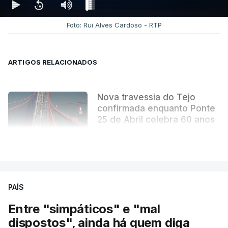
derradeiras páginas. Uma obra literária que se
tornou indissociável da obra arquitetónica que
Foto: Rui Alves Cardoso - RTP
mudou para sempre a paisagem da capital.
ARTIGOS RELACIONADOS
Nova travessia do Tejo
confirmada enquanto Ponte
25 de Abril celebra 60 anos
atualizado 6 Agosto 2026, 13:02
VER MAIS
PAÍS
Entre "simpáticos" e "mal
dispostos", ainda há quem diga