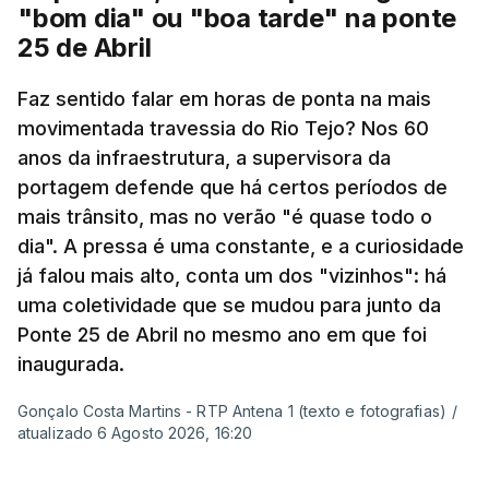
"bom dia" ou "boa tarde" na ponte
25 de Abril
Pergunta: O que é que o levou a querer escrever
Faz sentido falar em horas de ponta na mais
este livro? O que é que o inspirou? Porque é que
movimentada travessia do Rio Tejo? Nos 60
se interessou pela história da construção da
anos da infraestrutura, a supervisora da
ponte?
portagem defende que há certos períodos de
mais trânsito, mas no verão "é quase todo o
Resposta:
A ponte a mim sempre me fascinou
dia". A pressa é uma constante, e a curiosidade
muito porque é sinónimo de férias. Morava em
já falou mais alto, conta um dos "vizinhos": há
Sintra e na altura, há 40 anos, atravessar a ponte
uma coletividade que se mudou para junto da
para a outra margem era uma aventura. Portanto, a
Ponte 25 de Abril no mesmo ano em que foi
ponte sempre exerceu esse fascínio. Passar a
inaugurada.
ponte era passar para outro mundo. Normalmente,
Gonçalo Costa Martins - RTP Antena 1 (texto e fotografias)
/
um mundo de férias, uma coisa sempre boa.
atualizado 6 Agosto 2026, 16:20
O livro surgiu de histórias que se passavam num